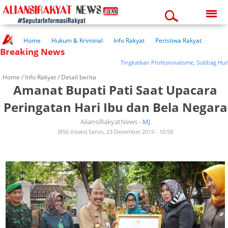
Friday, 07-08-2026
12:12:29 pm
Home
Hukum & Kriminal
Info Rakyat
Peristiwa Rakyat
Breaking News
Kuliner Rakyat
Wisata Rakyat
Opini Rakyat
Pemerintahan
Pendidikan
Kesehatan
Tingkatkan Profesionalisme, Subbag Humas P
Home /
Info Rakyat
/ Detail berita
Amanat Bupati Pati Saat Upacara
Peringatan Hari Ibu dan Bela Negara
AliansiRakyatNews -
MJ
(856 Views) Senin, 23 Desember 2019 - 10:58