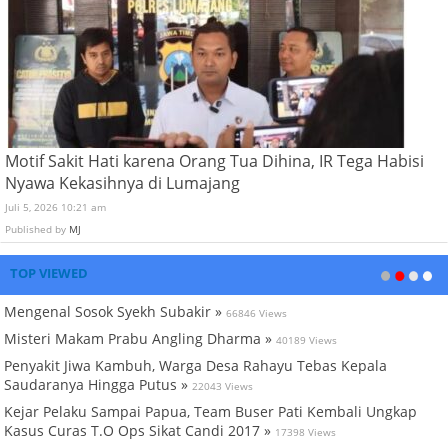
Motif Sakit Hati karena Orang Tua Dihina, IR Tega Habisi
Nyawa Kekasihnya di Lumajang
Juli 5, 2026 10:21 am
Published by
MJ
TOP VIEWED
Mengenal Sosok Syekh Subakir »
66846 Views
Misteri Makam Prabu Angling Dharma »
40189 Views
Penyakit Jiwa Kambuh, Warga Desa Rahayu Tebas Kepala
Saudaranya Hingga Putus »
22043 Views
Kejar Pelaku Sampai Papua, Team Buser Pati Kembali Ungkap
Kasus Curas T.O Ops Sikat Candi 2017 »
17398 Views