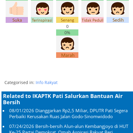
0
0%
Categorised in:
Info Rakyat
Related to IKAPTK Pati Salurkan Bantuan Air
Bersih
08/01/2026
Dianggarkan Rp2,5 Miliar, DPUTR Pati Segera
Perbaiki Kerusakan Ruas Jalan Godo-Sinomwidodo
07/24/2026
Bersih-bersih Alun-alun Kembangjoyo di HUT
Ke-25 Partai Demokrat, Omah Aspirasi Rakyat Beri