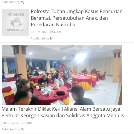
Published by
MJ
Polresta Tuban Ungkap Kasus Pencurian
Berantai, Persetubuhan Anak, dan
Peredaran Narkoba
Juli 19, 2026 3:54 am
Published by
MJ
Malam Terakhir Diklat Ke-III Aliansi Alam Bersatu Jaya
Perkuat Keorganisasian dan Soliditas Anggota Menulis
Juli 16, 2026 1:07 pm
Published by
MJ