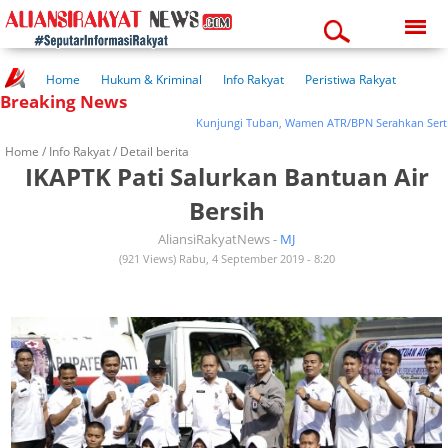
Thursday, 06-08-2026
06:01:41 am
Home
Hukum & Kriminal
Info Rakyat
Peristiwa Rakyat
Breaking News
Kuliner Rakyat
Wisata Rakyat
Opini Rakyat
Pemerintahan
Pendidikan
Kesehatan
Kunjungi Tuban, Wamen ATR/BPN Serahkan Sertifik
Home /
Info Rakyat
/ Detail berita
IKAPTK Pati Salurkan Bantuan Air
Bersih
AliansiRakyatNews -
MJ
(921 Views) Rabu, 4 September 2019 - 8:20