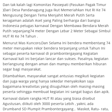
Dan tak kalah lagi Komonitas Pasoepati (Pasukan Pagak Timur
)Dari Desa Pandanagung Juga Ikut Memeriahkan Hut RI Ke 74
Mengusung Dengan Tema Menjahit Merah Putih Serta
keragaman adalah Aset yang Paling berharga dari bangsa
Indonesia petugas karnaval Dengan Membawa Bendara Merah
Putih sepanjang74 meter Dengan Lebar 2 Meter Sebagai Simbul
HUT RI Ke 74 Tahun .
Menurut Mas Kuncoro,Dan Selama Ini bendera membentang 74
meter merupakan rekor bendera terpanjang untuk Tahun Ini
sebagai peserta karnaval di prambontergayang Kegiatan
Karnaval kali ini berjalan lancar dan sukses. Pasalnya, kegiatan
berlangsung dengan aman dan mampu memberikan hiburan
segar bagi masyarakat.
Ditambahkan, masyarakat sangat antusias megikuti kegiatan
dan juga warga yang hanya sekedar menyaksikan saja
bagaimana kreativitas yang disuguhkan oleh masing-masing
peserta sehingga membuat kegiatan ini sangat bagus dan apik.
Karnaval dalam rangka HUT RI atau yang biasa disebut
Agustusan, diikuti oleh 3000 peserta Lebih , yakni, ada
Drumband SD Plumpit Prambontergayang , Maskot, Ratu- ratu,