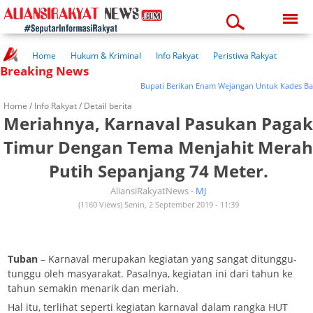
Thursday, 06-08-2026
08:37:50 am
Home
Hukum & Kriminal
Info Rakyat
Peristiwa Rakyat
Breaking News
Kuliner Rakyat
Wisata Rakyat
Opini Rakyat
Pemerintahan
Pendidikan
Kesehatan
Bupati Berikan Enam Wejangan Untuk Kades Baru
Home /
Info Rakyat
/ Detail berita
Meriahnya, Karnaval Pasukan Pagak
Timur Dengan Tema Menjahit Merah
Putih Sepanjang 74 Meter.
AliansiRakyatNews -
MJ
(1160 Views) Senin, 2 September 2019 - 11:39
Tuban
– Karnaval merupakan kegiatan yang sangat ditunggu-
tunggu oleh masyarakat. Pasalnya, kegiatan ini dari tahun ke
tahun semakin menarik dan meriah.
Hal itu, terlihat seperti kegiatan karnaval dalam rangka HUT