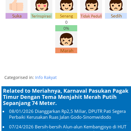
0
0%
Categorised in:
Info Rakyat
Related to Meriahnya, Karnaval Pasukan Pagak
Timur Dengan Tema Menjahit Merah Putih
Sepanjang 74 Meter.
08/01/2026
Dianggarkan Rp2,5 Miliar, DPUTR Pati Segera
Perbaiki Kerusakan Ruas Jalan Godo-Sinomwidodo
07/24/2026
Bersih-bersih Alun-alun Kembangjoyo di HUT