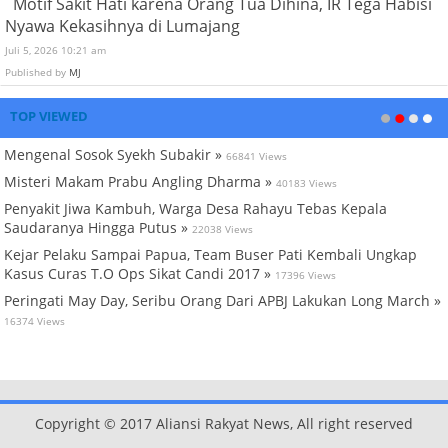
Motif Sakit Hati karena Orang Tua Dihina, IR Tega Habisi
Nyawa Kekasihnya di Lumajang
Juli 5, 2026 10:21 am
Published by
MJ
TOP VIEWED
Mengenal Sosok Syekh Subakir »
66841 Views
Misteri Makam Prabu Angling Dharma »
40183 Views
Penyakit Jiwa Kambuh, Warga Desa Rahayu Tebas Kepala
Saudaranya Hingga Putus »
22038 Views
Kejar Pelaku Sampai Papua, Team Buser Pati Kembali Ungkap
Kasus Curas T.O Ops Sikat Candi 2017 »
17396 Views
Peringati May Day, Seribu Orang Dari APBJ Lakukan Long March »
16374 Views
Copyright © 2017 Aliansi Rakyat News, All right reserved