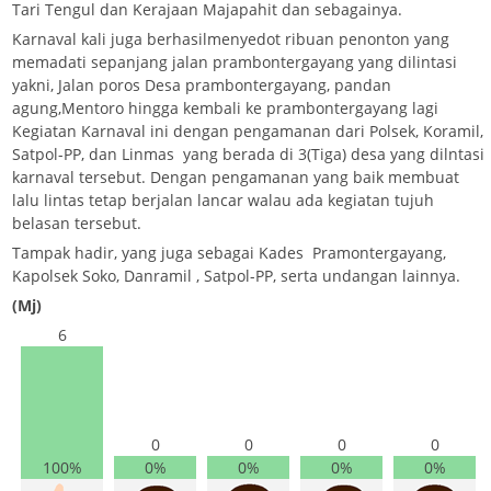
Tari Tengul dan Kerajaan Majapahit dan sebagainya.
Karnaval kali juga berhasilmenyedot ribuan penonton yang
memadati sepanjang jalan prambontergayang yang dilintasi
yakni, Jalan poros Desa prambontergayang, pandan
agung,Mentoro hingga kembali ke prambontergayang lagi
Kegiatan Karnaval ini dengan pengamanan dari Polsek, Koramil,
Satpol-PP, dan Linmas yang berada di 3(Tiga) desa yang dilntasi
karnaval tersebut. Dengan pengamanan yang baik membuat
lalu lintas tetap berjalan lancar walau ada kegiatan tujuh
belasan tersebut.
Tampak hadir, yang juga sebagai Kades Pramontergayang,
Kapolsek Soko, Danramil , Satpol-PP, serta undangan lainnya.
(Mj)
6
0
0
0
0
100%
0%
0%
0%
0%