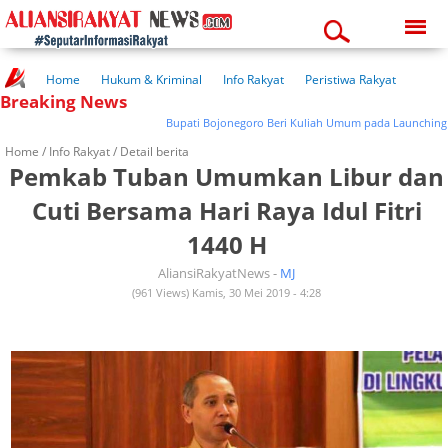
Saturday, 08-08-2026
09:39:51 pm
Home
Hukum & Kriminal
Info Rakyat
Peristiwa Rakyat
Breaking News
Kuliner Rakyat
Wisata Rakyat
Opini Rakyat
Pemerintahan
Pendidikan
Kesehatan
Bupati Bojonegoro Beri Kuliah Umum pada Launching RPL 
Home /
Info Rakyat
/ Detail berita
Pemkab Tuban Umumkan Libur dan
Cuti Bersama Hari Raya Idul Fitri
1440 H
AliansiRakyatNews -
MJ
(961 Views) Kamis, 30 Mei 2019 - 4:28