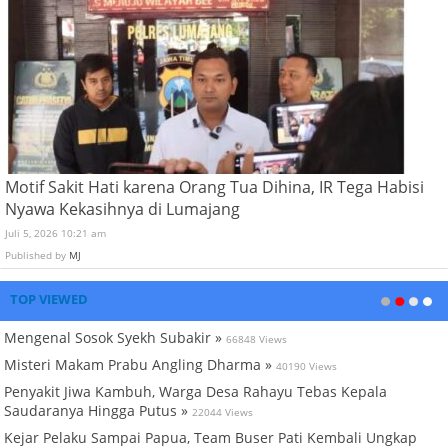
Motif Sakit Hati karena Orang Tua Dihina, IR Tega Habisi
Nyawa Kekasihnya di Lumajang
Juli 5, 2026 10:21 am
Published by
MJ
TOP VIEWED
Mengenal Sosok Syekh Subakir »
66848 Views
Misteri Makam Prabu Angling Dharma »
40190 Views
Penyakit Jiwa Kambuh, Warga Desa Rahayu Tebas Kepala
Saudaranya Hingga Putus »
22044 Views
Kejar Pelaku Sampai Papua, Team Buser Pati Kembali Ungkap