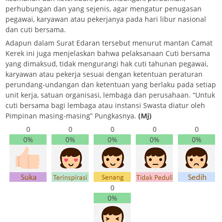
perhubungan dan yang sejenis, agar mengatur penugasan
pegawai, karyawan atau pekerjanya pada hari libur nasional
dan cuti bersama.
Adapun dalam Surat Edaran tersebut menurut mantan Camat
Kerek ini juga menjelaskan bahwa pelaksanaan Cuti bersama
yang dimaksud, tidak mengurangi hak cuti tahunan pegawai,
karyawan atau pekerja sesuai dengan ketentuan peraturan
perundang-undangan dan ketentuan yang berlaku pada setiap
unit kerja, satuan organisasi, lembaga dan perusahaan. “Untuk
cuti bersama bagi lembaga atau instansi Swasta diatur oleh
Pimpinan masing-masing” Pungkasnya.
(Mj)
0
0
0
0
0
0%
0%
0%
0%
0%
0
0%