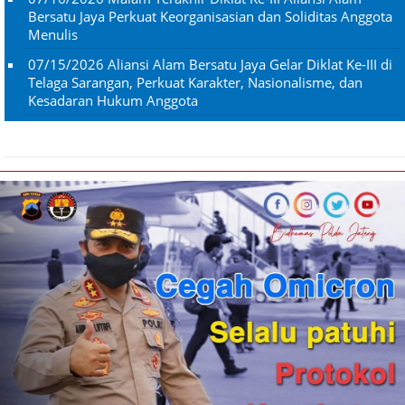
Bersatu Jaya Perkuat Keorganisasian dan Soliditas Anggota
Menulis
07/15/2026
Aliansi Alam Bersatu Jaya Gelar Diklat Ke-III di
Telaga Sarangan, Perkuat Karakter, Nasionalisme, dan
Kesadaran Hukum Anggota