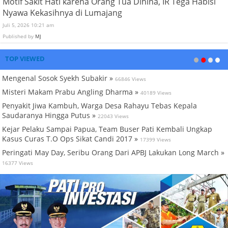
Motif Sakit Hati karena Orang Tua Dihina, IR Tega Habisi
Nyawa Kekasihnya di Lumajang
Juli 5, 2026 10:21 am
Published by
MJ
TOP VIEWED
Mengenal Sosok Syekh Subakir »
66846 Views
Misteri Makam Prabu Angling Dharma »
40189 Views
Penyakit Jiwa Kambuh, Warga Desa Rahayu Tebas Kepala
Saudaranya Hingga Putus »
22043 Views
Kejar Pelaku Sampai Papua, Team Buser Pati Kembali Ungkap
Kasus Curas T.O Ops Sikat Candi 2017 »
17399 Views
Peringati May Day, Seribu Orang Dari APBJ Lakukan Long March »
16377 Views