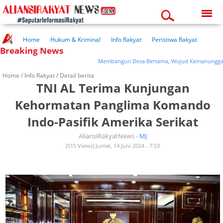
Saturday, 08-08-2026
04:22:22 am
Home
Hukum & Kriminal
Info Rakyat
Peristiwa Rakyat
Breaking News
Kuliner Rakyat
Wisata Rakyat
Opini Rakyat
Pemerintahan
Pendidikan
Kesehatan
Membangun Desa Bersama, Wujud Kemanunggalan T
Home /
Info Rakyat
/ Detail berita
TNI AL Terima Kunjungan
Kehormatan Panglima Komando
Indo-Pasifik Amerika Serikat
AliansiRakyatNews -
MJ
(515 Views) Jumat, 14 Juni 2024 - 7:53