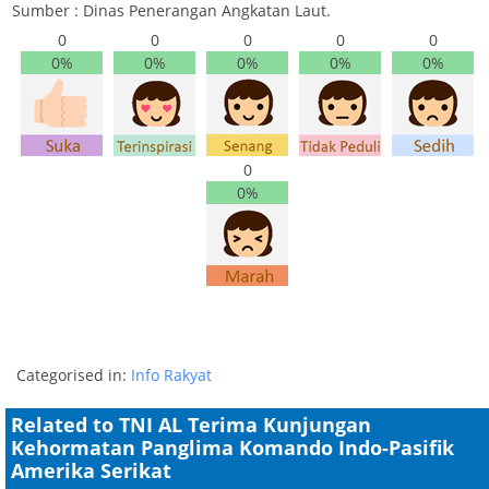
Sumber : Dinas Penerangan Angkatan Laut.
0
0
0
0
0
0%
0%
0%
0%
0%
0
0%
Categorised in:
Info Rakyat
Related to TNI AL Terima Kunjungan
Kehormatan Panglima Komando Indo-Pasifik
Amerika Serikat