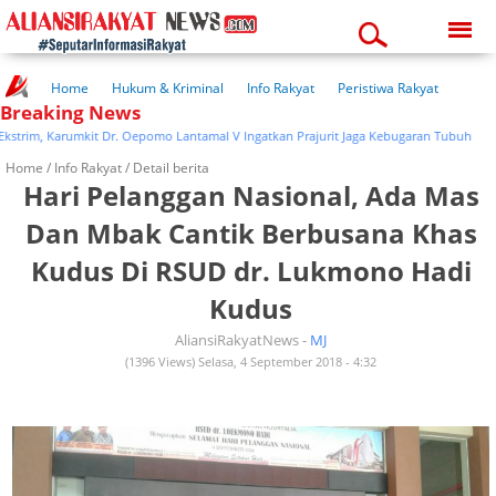
Saturday, 08-08-2026
10:02:13 pm
Home
Hukum & Kriminal
Info Rakyat
Peristiwa Rakyat
Breaking News
Kuliner Rakyat
Wisata Rakyat
Opini Rakyat
Pemerintahan
Pendidikan
Kesehatan
rim, Karumkit Dr. Oepomo Lantamal V Ingatkan Prajurit Jaga Kebugaran Tubuh
Home /
Info Rakyat
/ Detail berita
Hari Pelanggan Nasional, Ada Mas
Dan Mbak Cantik Berbusana Khas
Kudus Di RSUD dr. Lukmono Hadi
Kudus
AliansiRakyatNews -
MJ
(1396 Views) Selasa, 4 September 2018 - 4:32