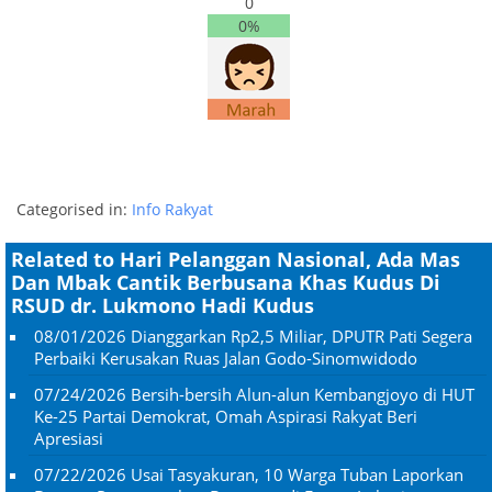
0
0%
Categorised in:
Info Rakyat
Related to Hari Pelanggan Nasional, Ada Mas
Dan Mbak Cantik Berbusana Khas Kudus Di
RSUD dr. Lukmono Hadi Kudus
08/01/2026
Dianggarkan Rp2,5 Miliar, DPUTR Pati Segera
Perbaiki Kerusakan Ruas Jalan Godo-Sinomwidodo
07/24/2026
Bersih-bersih Alun-alun Kembangjoyo di HUT
Ke-25 Partai Demokrat, Omah Aspirasi Rakyat Beri
Apresiasi
07/22/2026
Usai Tasyakuran, 10 Warga Tuban Laporkan