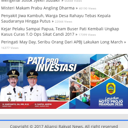
Mengenal Sosok Syekh Subakir »
66848 Views
Misteri Makam Prabu Angling Dharma »
40190 Views
Penyakit Jiwa Kambuh, Warga Desa Rahayu Tebas Kepala
Saudaranya Hingga Putus »
22044 Views
Kejar Pelaku Sampai Papua, Team Buser Pati Kembali Ungkap
Kasus Curas T.O Ops Sikat Candi 2017 »
17399 Views
Peringati May Day, Seribu Orang Dari APBJ Lakukan Long March »
16377 Views
Copyright © 2017 Aliansi Rakyat News, All right reserved