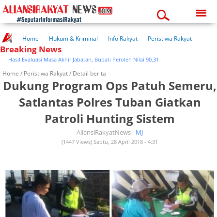
Friday, 07-08-2026
04:50:29 am
Home
Hukum & Kriminal
Info Rakyat
Peristiwa Rakyat
Breaking News
Kuliner Rakyat
Wisata Rakyat
Opini Rakyat
Pemerintahan
Pendidikan
Kesehatan
asil Evaluasi Masa Akhir Jabatan, Bupati Peroleh Nilai 90,31
Home /
Peristiwa Rakyat
/ Detail berita
Dukung Program Ops Patuh Semeru,
Satlantas Polres Tuban Giatkan
Patroli Hunting Sistem
AliansiRakyatNews -
MJ
(1447 Views) Sabtu, 28 April 2018 - 4:31