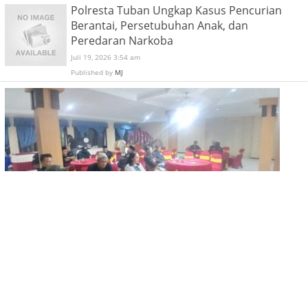
Polresta Tuban Ungkap Kasus Pencurian
Berantai, Persetubuhan Anak, dan
Peredaran Narkoba
Juli 19, 2026 3:54 am
Published by
MJ
Malam Terakhir Diklat Ke-III Aliansi Alam Bersatu Jaya
Perkuat Keorganisasian dan Soliditas Anggota Menulis
Juli 16, 2026 1:07 pm
Published by
MJ
Aliansi Alam Bersatu Jaya Gelar Diklat Ke-III di