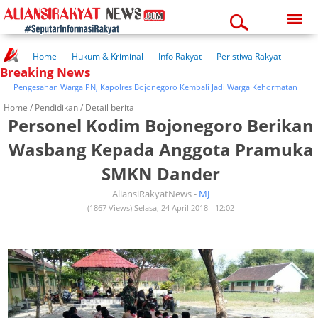
Friday, 07-08-2026
04:44:33 am
Home
Hukum & Kriminal
Info Rakyat
Peristiwa Rakyat
Breaking News
Kuliner Rakyat
Wisata Rakyat
Opini Rakyat
Pemerintahan
Pendidikan
Kesehatan
Pengesahan Warga PN, Kapolres Bojonegoro Kembali Jadi Warga Kehormatan
Home /
Pendidikan
/ Detail berita
Personel Kodim Bojonegoro Berikan
Wasbang Kepada Anggota Pramuka
SMKN Dander
AliansiRakyatNews -
MJ
(1867 Views) Selasa, 24 April 2018 - 12:02