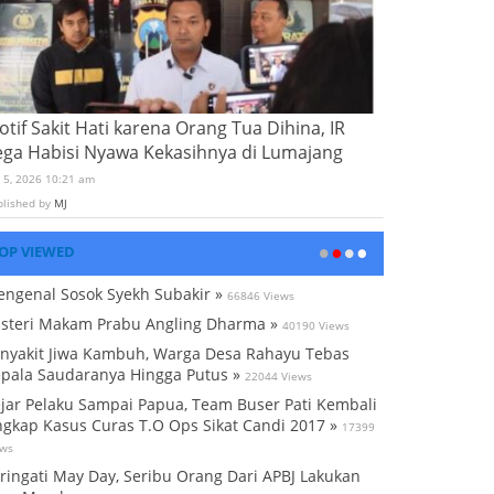
tif Sakit Hati karena Orang Tua Dihina, IR
ega Habisi Nyawa Kekasihnya di Lumajang
i 5, 2026 10:21 am
blished by
MJ
OP VIEWED
ngenal Sosok Syekh Subakir »
66846 Views
steri Makam Prabu Angling Dharma »
40190 Views
nyakit Jiwa Kambuh, Warga Desa Rahayu Tebas
pala Saudaranya Hingga Putus »
22044 Views
jar Pelaku Sampai Papua, Team Buser Pati Kembali
gkap Kasus Curas T.O Ops Sikat Candi 2017 »
17399
ews
ringati May Day, Seribu Orang Dari APBJ Lakukan