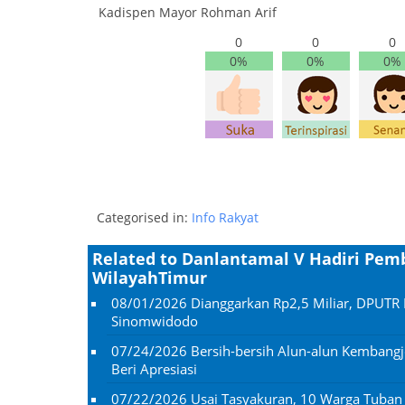
Kadispen Mayor Rohman Arif
0
0
0
0%
0%
0%
Categorised in:
Info Rakyat
Related to Danlantamal V Hadiri Pemb
WilayahTimur
08/01/2026
Dianggarkan Rp2,5 Miliar, DPUTR 
Sinomwidodo
07/24/2026
Bersih-bersih Alun-alun Kembangj
Beri Apresiasi
07/22/2026
Usai Tasyakuran, 10 Warga Tuba