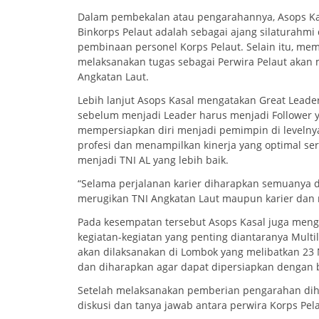
Dalam pembekalan atau pengarahannya, Asops Ka
Binkorps Pelaut adalah sebagai ajang silaturahm
pembinaan personel Korps Pelaut. Selain itu, memi
melaksanakan tugas sebagai Perwira Pelaut akan 
Angkatan Laut.
Lebih lanjut Asops Kasal mengatakan Great Leader
sebelum menjadi Leader harus menjadi Follower y
mempersiapkan diri menjadi pemimpin di level
profesi dan menampilkan kinerja yang optimal s
menjadi TNI AL yang lebih baik.
“Selama perjalanan karier diharapkan semuanya d
merugikan TNI Angkatan Laut maupun karier dan 
Pada kesempatan tersebut Asops Kasal juga men
kegiatan-kegiatan yang penting diantaranya Mult
akan dilaksanakan di Lombok yang melibatkan 23 N
dan diharapkan agar dapat dipersiapkan dengan b
Setelah melaksanakan pemberian pengarahan diha
diskusi dan tanya jawab antara perwira Korps Pel