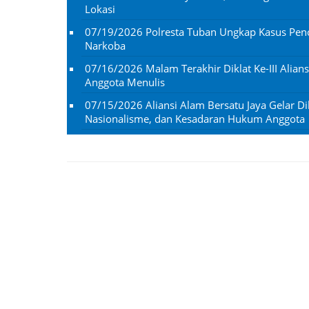
Lokasi
07/19/2026
Polresta Tuban Ungkap Kasus Penc
Narkoba
07/16/2026
Malam Terakhir Diklat Ke-III Alian
Anggota Menulis
07/15/2026
Aliansi Alam Bersatu Jaya Gelar Dik
Nasionalisme, dan Kesadaran Hukum Anggota