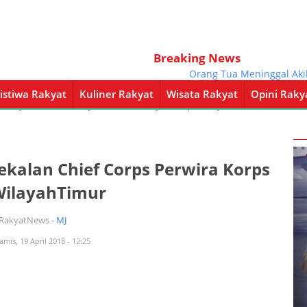
Breaking News
Orang Tua Meninggal Akibat Co
istiwa Rakyat
Kuliner Rakyat
Wisata Rakyat
Opini Raky
a Rakyat
Kuliner Rakyat
Wisata Rakyat
Opini Rakyat
Pemerintahan
kalan Chief Corps Perwira Korps
WilayahTimur
iRakyatNews -
MJ
amis, 19 April 2018 - 12:25