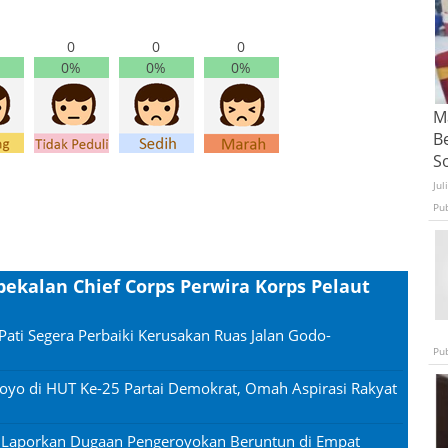
0
0
0
0%
0%
0%
Ma
B
S
Jul
Pu
ekalan Chief Corps Perwira Korps Pelaut
Pati Segera Perbaiki Kerusakan Ruas Jalan Godo-
Pu
oyo di HUT Ke-25 Partai Demokrat, Omah Aspirasi Rakyat
n Laporkan Dugaan Pengeroyokan Beruntun di Empat