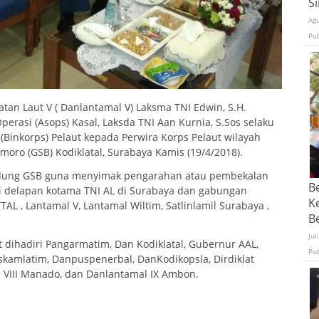
S
Ag
Pu
n Laut V ( Danlantamal V) Laksma TNI Edwin, S.H.
rasi (Asops) Kasal, Laksda TNI Aan Kurnia, S.Sos selaku
(Binkorps) Pelaut kepada Perwira Korps Pelaut wilayah
oro (GSB) Kodiklatal, Surabaya Kamis (19/4/2018).
gedung GSB guna menyimak pengarahan atau pembekalan
B
ari delapan kotama TNI AL di Surabaya dan gabungan
K
TAL , Lantamal V, Lantamal Wiltim, Satlinlamil Surabaya ,
Be
Jul
ut dihadiri Pangarmatim, Dan Kodiklatal, Gubernur AAL,
Pu
skamlatim, Danpuspenerbal, DanKodikopsla, Dirdiklat
l VIII Manado, dan Danlantamal IX Ambon.