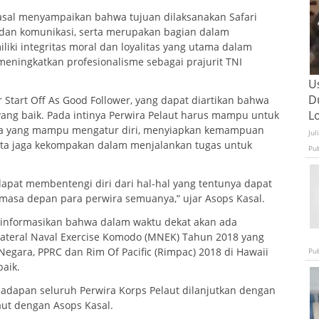
sal menyampaikan bahwa tujuan dilaksanakan Safari
i dan komunikasi, serta merupakan bagian dalam
liki integritas moral dan loyalitas yang utama dalam
meningkatkan profesionalisme sebagai prajurit TNI
U
D
 Start Off As Good Follower, yang dapat diartikan bahwa
L
ang baik. Pada intinya Perwira Pelaut harus mampu untuk
nya yang mampu mengatur diri, menyiapkan kemampuan
Jul
erta jaga kekompakan dalam menjalankan tugas untuk
Pu
apat membentengi diri dari hal-hal yang tentunya dapat
masa depan para perwira semuanya,” ujar Asops Kasal.
ginformasikan bahwa dalam waktu dekat akan ada
ilateral Naval Exercise Komodo (MNEK) Tahun 2018 yang
egara, PPRC dan Rim Of Pacific (Rimpac) 2018 di Hawaii
Pu
aik.
dapan seluruh Perwira Korps Pelaut dilanjutkan dengan
aut dengan Asops Kasal.