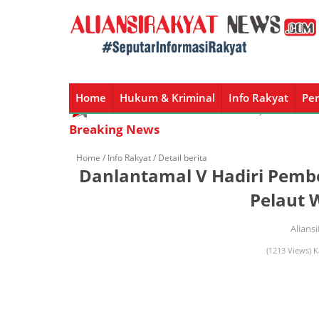
Home
Hukum & Kriminal
Info Rakyat
Per
Home
Hukum & Kriminal
Info Rakyat
Peristiw
Breaking News
Home /
Info Rakyat
/ Detail berita
Danlantamal V Hadiri Pembe
Pelaut 
Alians
(1213 Views) K