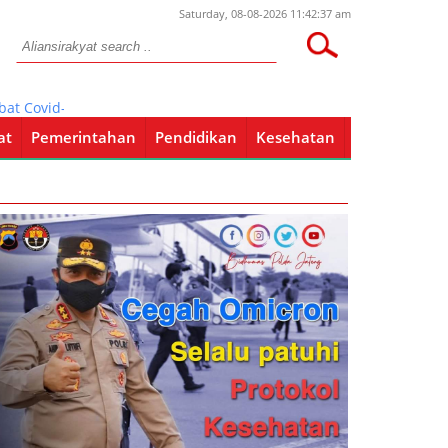
Saturday, 08-08-2026 11:42:37 am
vid-19, Puluhan Yatim-piatu Jadi Anak Asuh Polres Tuban
at
Pemerintahan
Pendidikan
Kesehatan
Pendidikan
Kesehatan