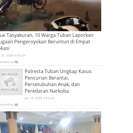
sai Tasyakuran, 10 Warga Tuban Laporkan
ugaan Pengeroyokan Beruntun di Empat
okasi
i 22, 2026 6:43 am
blished by
MJ
Polresta Tuban Ungkap Kasus
Pencurian Berantai,
Persetubuhan Anak, dan
Peredaran Narkoba
Juli 19, 2026 3:54 am
blished by
MJ