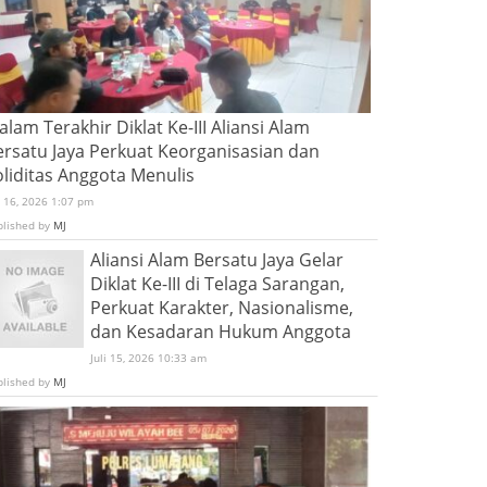
lam Terakhir Diklat Ke-III Aliansi Alam
ersatu Jaya Perkuat Keorganisasian dan
oliditas Anggota Menulis
i 16, 2026 1:07 pm
blished by
MJ
Aliansi Alam Bersatu Jaya Gelar
Diklat Ke-III di Telaga Sarangan,
Perkuat Karakter, Nasionalisme,
dan Kesadaran Hukum Anggota
Juli 15, 2026 10:33 am
blished by
MJ