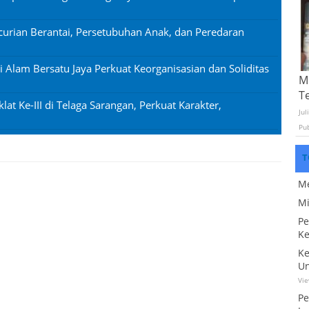
urian Berantai, Persetubuhan Anak, dan Peredaran
si Alam Bersatu Jaya Perkuat Keorganisasian dan Soliditas
Mo
T
lat Ke-III di Telaga Sarangan, Perkuat Karakter,
Jul
Pu
T
Me
Mi
Pe
Ke
Ke
Un
Vi
Pe