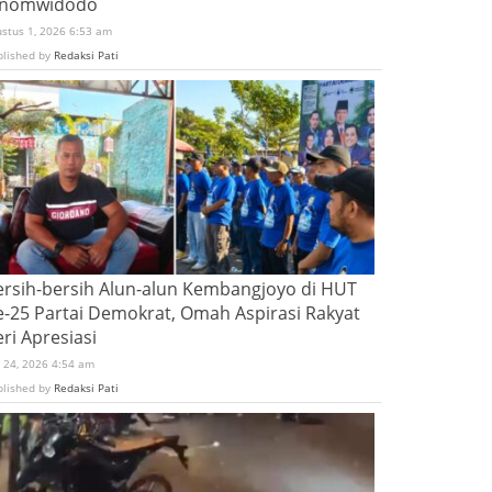
inomwidodo
ustus 1, 2026 6:53 am
blished by
Redaksi Pati
ersih-bersih Alun-alun Kembangjoyo di HUT
e-25 Partai Demokrat, Omah Aspirasi Rakyat
ri Apresiasi
i 24, 2026 4:54 am
blished by
Redaksi Pati