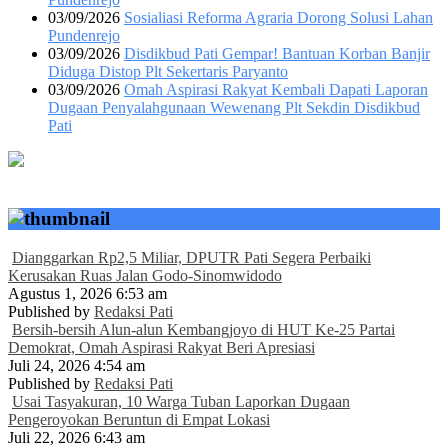
03/09/2026
Sosialiasi Reforma Agraria Dorong Solusi Lahan
Pundenrejo
03/09/2026
Disdikbud Pati Gempar! Bantuan Korban Banjir
Diduga Distop Plt Sekertaris Paryanto
03/09/2026
Omah Aspirasi Rakyat Kembali Dapati Laporan
Dugaan Penyalahgunaan Wewenang Plt Sekdin Disdikbud
Pati
Dianggarkan Rp2,5 Miliar, DPUTR Pati Segera Perbaiki
Kerusakan Ruas Jalan Godo-Sinomwidodo
Agustus 1, 2026 6:53 am
Published by
Redaksi Pati
Bersih-bersih Alun-alun Kembangjoyo di HUT Ke-25 Partai
Demokrat, Omah Aspirasi Rakyat Beri Apresiasi
Juli 24, 2026 4:54 am
Published by
Redaksi Pati
Usai Tasyakuran, 10 Warga Tuban Laporkan Dugaan
Pengeroyokan Beruntun di Empat Lokasi
Juli 22, 2026 6:43 am