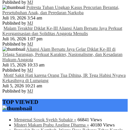
Published by
MJ
Polresta Tuban Ungkap Kasus Pencurian Berantai,
Persetubuhan Anak, dan Peredaran Narkoba
Juli 19, 2026 3:54 am
Published by
MJ
Malam Terakhir Diklat Ke-III Aliansi Alam Bersatu Jaya Perkuat
Keorganisasian dan Soliditas Anggota Menulis
Juli 16, 2026 1:07 pm
Published by
MJ
Aliansi Alam Bersatu Jaya Gelar Diklat Ke-III di
Telaga Sarangan, Perkuat Karakter, Nasionalisme, dan Kesadaran
Hukum Anggota
Juli 15, 2026 10:33 am
Published by
MJ
Motif Sakit Hati karena Orang Tua Dihina, IR Tega Habisi Nyawa
Kekasihnya di Lumajang
Juli 5, 2026 10:21 am
Published by
MJ
TOP VIEWED
Mengenal Sosok Syekh Subakir »
66841 Views
Misteri Makam Prabu Angling Dharma »
40180 Views