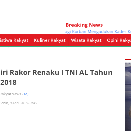
Breaking News
Satu Lagi Korban Mengadukan Kades Kunira
istiwa Rakyat
Kuliner Rakyat
Wisata Rakyat
Opini Raky
a Rakyat
Kuliner Rakyat
Wisata Rakyat
Opini Rakyat
Pemerintahan
ri Rakor Renaku I TNI AL Tahun
2018
iRakyatNews -
MJ
Senin, 9 April 2018 - 3:45