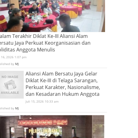
lam Terakhir Diklat Ke-III Aliansi Alam
ersatu Jaya Perkuat Keorganisasian dan
oliditas Anggota Menulis
i 16, 2026 1:07 pm
blished by
MJ
Aliansi Alam Bersatu Jaya Gelar
Diklat Ke-III di Telaga Sarangan,
Perkuat Karakter, Nasionalisme,
dan Kesadaran Hukum Anggota
Juli 15, 2026 10:33 am
blished by
MJ