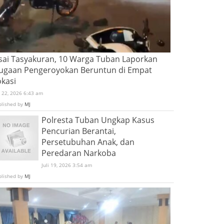
sai Tasyakuran, 10 Warga Tuban Laporkan
ugaan Pengeroyokan Beruntun di Empat
okasi
i 22, 2026 6:43 am
blished by
MJ
Polresta Tuban Ungkap Kasus
Pencurian Berantai,
Persetubuhan Anak, dan
Peredaran Narkoba
Juli 19, 2026 3:54 am
blished by
MJ