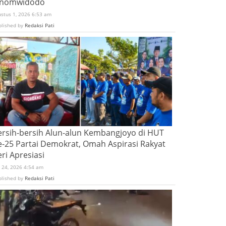
inomwidodo
ustus 1, 2026 6:53 am
blished by
Redaksi Pati
ersih-bersih Alun-alun Kembangjoyo di HUT
e-25 Partai Demokrat, Omah Aspirasi Rakyat
ri Apresiasi
i 24, 2026 4:54 am
blished by
Redaksi Pati