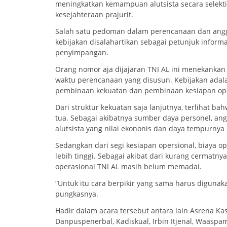
meningkatkan kemampuan alutsista secara selektif
kesejahteraan prajurit.
Salah satu pedoman dalam perencanaan dan angga
kebijakan disalahartikan sebagai petunjuk inform
penyimpangan.
Orang nomor aja dijajaran TNI AL ini menekankan
waktu perencanaan yang disusun. Kebijakan adal
pembinaan kekuatan dan pembinaan kesiapan ope
Dari struktur kekuatan saja lanjutnya, terlihat bah
tua. Sebagai akibatnya sumber daya personel, an
alutsista yang nilai ekononis dan daya tempurnya
Sedangkan dari segi kesiapan opersional, biaya o
lebih tinggi. Sebagai akibat dari kurang cermatn
operasional TNI AL masih belum memadai.
“Untuk itu cara berpikir yang sama harus digunak
pungkasnya.
Hadir dalam acara tersebut antara lain Asrena Kas
Danpuspenerbal, Kadiskual, Irbin Itjenal, Waaspa