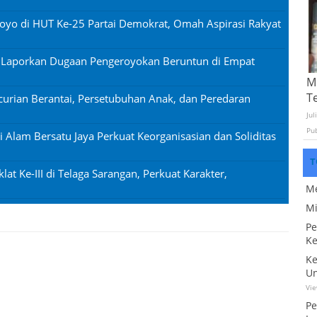
oyo di HUT Ke-25 Partai Demokrat, Omah Aspirasi Rakyat
n Laporkan Dugaan Pengeroyokan Beruntun di Empat
Mo
T
urian Berantai, Persetubuhan Anak, dan Peredaran
Jul
Pu
si Alam Bersatu Jaya Perkuat Keorganisasian dan Soliditas
T
lat Ke-III di Telaga Sarangan, Perkuat Karakter,
Me
Mi
Pe
Ke
Ke
Un
Vi
Pe