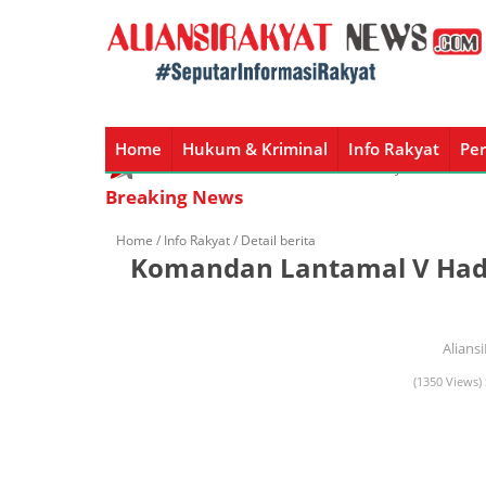
Home
Hukum & Kriminal
Info Rakyat
Per
Home
Hukum & Kriminal
Info Rakyat
Peristiw
Breaking News
Home /
Info Rakyat
/ Detail berita
Komandan Lantamal V Hadi
Alians
(1350 Views) 