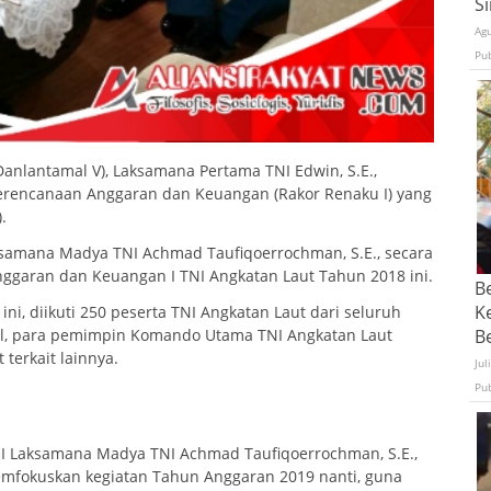
S
Ag
Pu
nlantamal V), Laksamana Pertama TNI Edwin, S.E.,
erencanaan Anggaran dan Keuangan (Rakor Renaku I) yang
.
aksamana Madya TNI Achmad Taufiqoerrochman, S.E., secara
garan dan Keuangan I TNI Angkatan Laut Tahun 2018 ini.
B
K
ni, diikuti 250 peserta TNI Angkatan Laut dari seluruh
Be
sal, para pemimpin Komando Utama TNI Angkatan Laut
terkait lainnya.
Jul
Pu
 Laksamana Madya TNI Achmad Taufiqoerrochman, S.E.,
mfokuskan kegiatan Tahun Anggaran 2019 nanti, guna