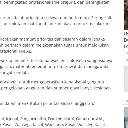
, peningkatan profesionalisme prajurit, dan peningkatan
ran adalah prinsip top-down dan bottom-up. Sering kali
al, permintaan, bahkan dijadikan alasan untuk melakukan
U
 kebijakan memuat prioritas dan sasaran dalam jangka
D
ah perintah dalam melaksanakan tugas untuk melakukan
L
rasional TNI AL.
Jul
Pu
wa kita memiliki terlalu banyak jenis alutsista yang usianya
ggaran, material tersedot untuk merawat dan mengawaki
 sangat rendah.
perasional untuk mengoperasikan kapal-kapal yang tua
ya pengelolaan anggaran dan sumber daya lainya, kesiapan
Pu
an dalam menentukan prioritas alokasi anggaran,”
al, Irjenal, Pangarmatim, Dankodiklatal, Gubernur AAL,
m Kasal, Waasops Kasal, Waaspers Kasal, Waaslog Kasal,