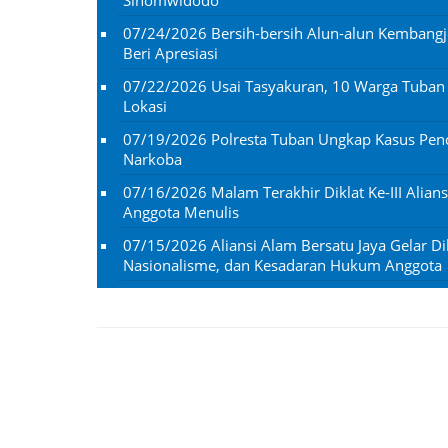
07/24/2026
Bersih-bersih Alun-alun Kembangj
Beri Apresiasi
07/22/2026
Usai Tasyakuran, 10 Warga Tuba
Lokasi
07/19/2026
Polresta Tuban Ungkap Kasus Penc
Narkoba
07/16/2026
Malam Terakhir Diklat Ke-III Alian
Anggota Menulis
07/15/2026
Aliansi Alam Bersatu Jaya Gelar Dik
Nasionalisme, dan Kesadaran Hukum Anggota