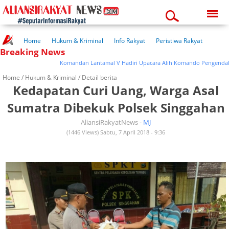
Sunday, 09-08-2026
04:38:11 am
Home
Hukum & Kriminal
Info Rakyat
Peristiwa Rakyat
Breaking News
Kuliner Rakyat
Wisata Rakyat
Opini Rakyat
Pemerintahan
Pendidikan
Kesehatan
Komandan Lantamal V Hadiri Upacara Alih Komando Pengendali PPR
Home /
Hukum & Kriminal
/ Detail berita
Kedapatan Curi Uang, Warga Asal
Sumatra Dibekuk Polsek Singgahan
AliansiRakyatNews -
MJ
(1446 Views) Sabtu, 7 April 2018 - 9:36