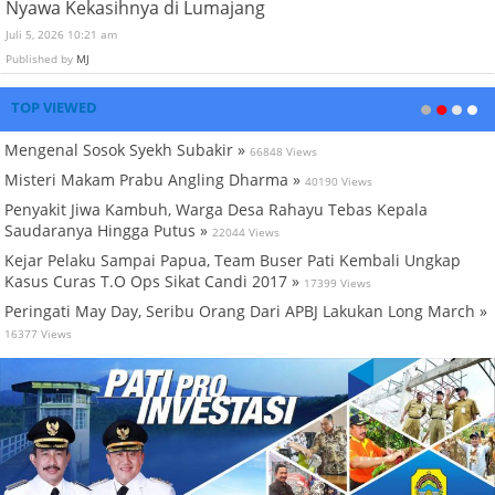
Nyawa Kekasihnya di Lumajang
Juli 5, 2026 10:21 am
Published by
MJ
TOP VIEWED
Mengenal Sosok Syekh Subakir »
66848 Views
Misteri Makam Prabu Angling Dharma »
40190 Views
Penyakit Jiwa Kambuh, Warga Desa Rahayu Tebas Kepala
Saudaranya Hingga Putus »
22044 Views
Kejar Pelaku Sampai Papua, Team Buser Pati Kembali Ungkap
Kasus Curas T.O Ops Sikat Candi 2017 »
17399 Views
Peringati May Day, Seribu Orang Dari APBJ Lakukan Long March »
16377 Views