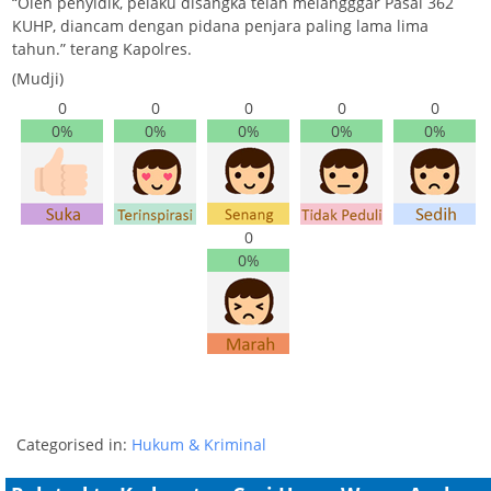
“Oleh penyidik, pelaku disangka telah melangggar Pasal 362
KUHP, diancam dengan pidana penjara paling lama lima
tahun.” terang Kapolres.
(Mudji)
0
0
0
0
0
0%
0%
0%
0%
0%
0
0%
Categorised in:
Hukum & Kriminal