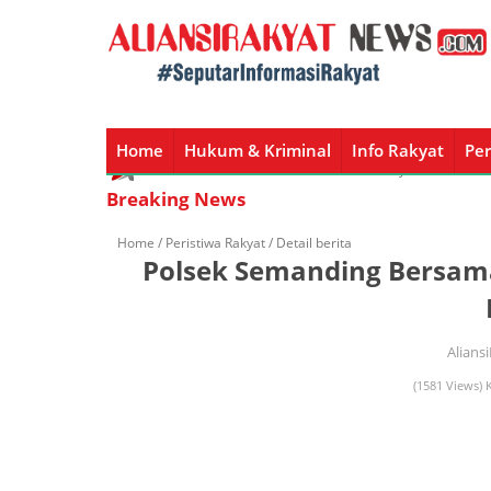
Home
Hukum & Kriminal
Info Rakyat
Per
Home
Hukum & Kriminal
Info Rakyat
Peristiw
Breaking News
Home /
Peristiwa Rakyat
/ Detail berita
Polsek Semanding Bersam
Alians
(1581 Views) K