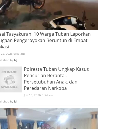
sai Tasyakuran, 10 Warga Tuban Laporkan
ugaan Pengeroyokan Beruntun di Empat
okasi
i 22, 2026 6:43 am
blished by
MJ
Polresta Tuban Ungkap Kasus
Pencurian Berantai,
Persetubuhan Anak, dan
Peredaran Narkoba
Juli 19, 2026 3:54 am
blished by
MJ