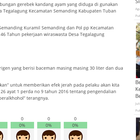
S
abungan gerebek kandang ayam yang diduga di gunakan
Ag
sa Tegalagung Kecamatan Semanding Kabupaten Tuban
Pu
k Semanding Kuramil Semanding dan Pol pp Kecamatan
46 Tahun pekerjaan wiraswasta Desa Tegalagung
urigen yang berisi baceman masing masing 30 liter dan dua
B
an” untuk memberikan efek jerah pada pelaku akan kita
K
l 26 ayat 1 perda no 9 tahun 2016 tentang pengendalian
Be
ralkhohol” terangnya.
Jul
Pu
0
0
0
0%
0%
0%