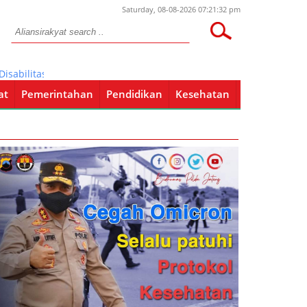
Saturday, 08-08-2026 07:21:32 pm
litas Dapatkan Tali Asih dari Pj Bupati Pati
at
Pemerintahan
Pendidikan
Kesehatan
Pendidikan
Kesehatan