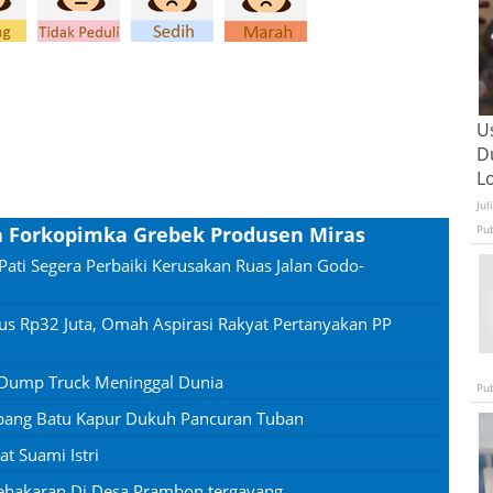
U
D
L
Jul
Pu
a Forkopimka Grebek Produsen Miras
Pati Segera Perbaiki Kerusakan Ruas Jalan Godo-
us Rp32 Juta, Omah Aspirasi Rakyat Pertanyakan PP
 Dump Truck Meninggal Dunia
Pu
mbang Batu Kapur Dukuh Pancuran Tuban
 Suami Istri
ebakaran Di Desa Prambon tergayang