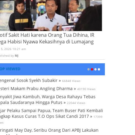
tif Sakit Hati karena Orang Tua Dihina, IR
ega Habisi Nyawa Kekasihnya di Lumajang
i 5, 2026 10:21 am
blished by
MJ
OP VIEWED
ngenal Sosok Syekh Subakir »
66848 Views
steri Makam Prabu Angling Dharma »
40190 Views
nyakit Jiwa Kambuh, Warga Desa Rahayu Tebas
pala Saudaranya Hingga Putus »
22044 Views
jar Pelaku Sampai Papua, Team Buser Pati Kembali
gkap Kasus Curas T.O Ops Sikat Candi 2017 »
17399
ews
ringati May Day, Seribu Orang Dari APBJ Lakukan