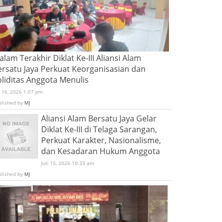
lam Terakhir Diklat Ke-III Aliansi Alam
ersatu Jaya Perkuat Keorganisasian dan
oliditas Anggota Menulis
i 16, 2026 1:07 pm
blished by
MJ
Aliansi Alam Bersatu Jaya Gelar
Diklat Ke-III di Telaga Sarangan,
Perkuat Karakter, Nasionalisme,
dan Kesadaran Hukum Anggota
Juli 15, 2026 10:33 am
blished by
MJ