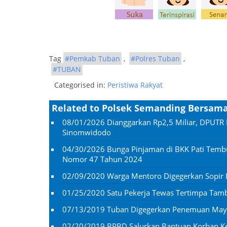
Tag
#Pemkab Tuban
,
#Polres Tuban
,
#TUBAN
Categorised in:
Peristiwa Rakyat
Related to Polsek Semanding Bersam
08/01/2026
Dianggarkan Rp2,5 Miliar, DPUTR 
Sinomwidodo
04/30/2026
Bunga Pinjaman di BKK Pati Temb
Nomor 47 Tahun 2024
02/09/2020
Warga Mentoro Digegerkan Sopir
01/25/2020
Satu Pekerja Tewas Tertimpa Ta
07/13/2019
Tuban Digegerkan Penemuan Mayat
02/20/2019
BPBD Salurkan Bantuan Korban K