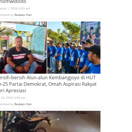
inomwidodo
ustus 1, 2026 6:53 am
blished by
Redaksi Pati
ersih-bersih Alun-alun Kembangjoyo di HUT
e-25 Partai Demokrat, Omah Aspirasi Rakyat
ri Apresiasi
i 24, 2026 4:54 am
blished by
Redaksi Pati