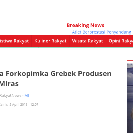
Breaking News
Atlet Berprestasi Penyandang Disabi
istiwa Rakyat
Kuliner Rakyat
Wisata Rakyat
Opini Raky
a Rakyat
Kuliner Rakyat
Wisata Rakyat
Opini Rakyat
Pemerintahan
a Forkopimka Grebek Produsen
Miras
iRakyatNews -
MJ
amis, 5 April 2018 - 12:07