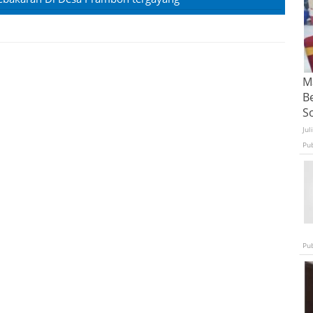
Ma
B
S
Jul
Pu
Pu