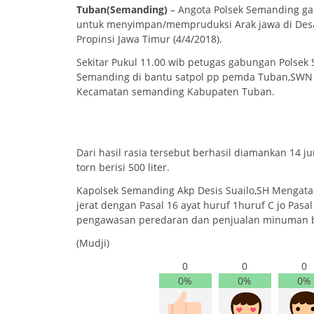
Tuban(Semanding)
– Angota Polsek Semanding g
untuk menyimpan/mempruduksi Arak jawa di De
Propinsi Jawa Timur (4/4/2018).
Sekitar Pukul 11.00 wib petugas gabungan Polse
Semanding di bantu satpol pp pemda Tuban,SWN 
Kecamatan semanding Kabupaten Tuban.
Dari hasil rasia tersebut berhasil diamankan 14 j
torn berisi 500 liter.
Kapolsek Semanding Akp Desis Suailo,SH Mengatak
jerat dengan Pasal 16 ayat huruf 1huruf C jo Pasa
pengawasan peredaran dan penjualan minuman be
(Mudji)
0
0
0
0%
0%
0%