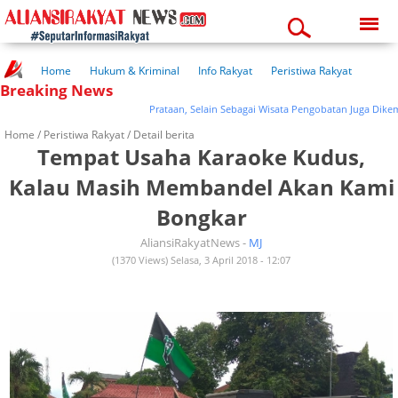
Friday, 07-08-2026
12:04:29 pm
Home
Hukum & Kriminal
Info Rakyat
Peristiwa Rakyat
Breaking News
Kuliner Rakyat
Wisata Rakyat
Opini Rakyat
Pemerintahan
Pendidikan
Kesehatan
Prataan, Selain Sebagai Wisata Pengobatan Juga Dikemas 
Home /
Peristiwa Rakyat
/ Detail berita
Tempat Usaha Karaoke Kudus,
Kalau Masih Membandel Akan Kami
Bongkar
AliansiRakyatNews -
MJ
(1370 Views) Selasa, 3 April 2018 - 12:07