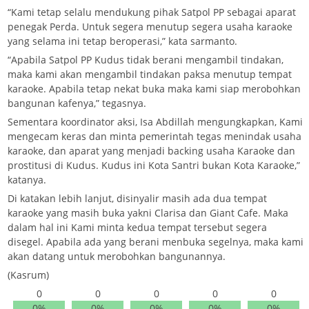
“Kami tetap selalu mendukung pihak Satpol PP sebagai aparat
penegak Perda. Untuk segera menutup segera usaha karaoke
yang selama ini tetap beroperasi,” kata sarmanto.
“Apabila Satpol PP Kudus tidak berani mengambil tindakan,
maka kami akan mengambil tindakan paksa menutup tempat
karaoke. Apabila tetap nekat buka maka kami siap merobohkan
bangunan kafenya,” tegasnya.
Sementara koordinator aksi, Isa Abdillah mengungkapkan, Kami
mengecam keras dan minta pemerintah tegas menindak usaha
karaoke, dan aparat yang menjadi backing usaha Karaoke dan
prostitusi di Kudus. Kudus ini Kota Santri bukan Kota Karaoke,”
katanya.
Di katakan lebih lanjut, disinyalir masih ada dua tempat
karaoke yang masih buka yakni Clarisa dan Giant Cafe. Maka
dalam hal ini Kami minta kedua tempat tersebut segera
disegel. Apabila ada yang berani menbuka segelnya, maka kami
akan datang untuk merobohkan bangunannya.
(Kasrum)
0
0
0
0
0
0%
0%
0%
0%
0%