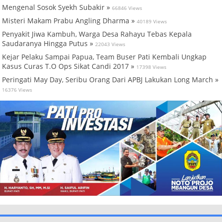
Mengenal Sosok Syekh Subakir »
66846 Views
Misteri Makam Prabu Angling Dharma »
40189 Views
Penyakit Jiwa Kambuh, Warga Desa Rahayu Tebas Kepala
Saudaranya Hingga Putus »
22043 Views
Kejar Pelaku Sampai Papua, Team Buser Pati Kembali Ungkap
Kasus Curas T.O Ops Sikat Candi 2017 »
17398 Views
Peringati May Day, Seribu Orang Dari APBJ Lakukan Long March »
16376 Views