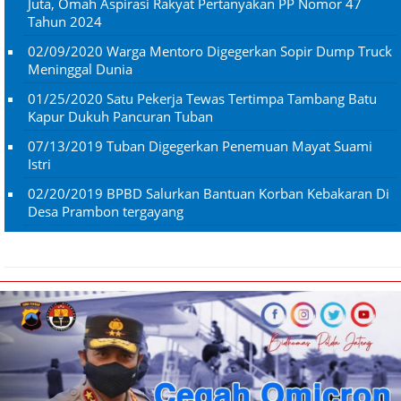
Juta, Omah Aspirasi Rakyat Pertanyakan PP Nomor 47
Tahun 2024
02/09/2020
Warga Mentoro Digegerkan Sopir Dump Truck
Meninggal Dunia
01/25/2020
Satu Pekerja Tewas Tertimpa Tambang Batu
Kapur Dukuh Pancuran Tuban
07/13/2019
Tuban Digegerkan Penemuan Mayat Suami
Istri
02/20/2019
BPBD Salurkan Bantuan Korban Kebakaran Di
Desa Prambon tergayang