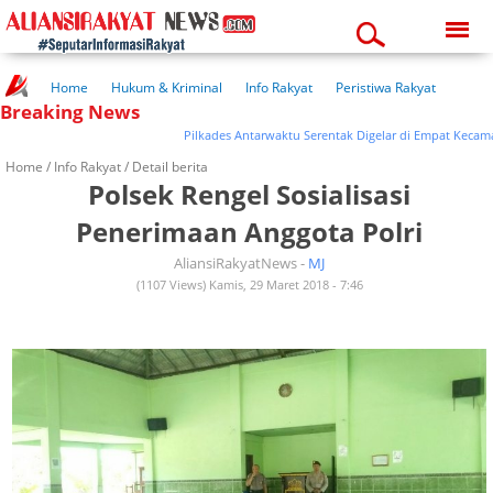
Sunday, 09-08-2026
03:34:03 pm
Home
Hukum & Kriminal
Info Rakyat
Peristiwa Rakyat
Breaking News
Kuliner Rakyat
Wisata Rakyat
Opini Rakyat
Pemerintahan
Pendidikan
Kesehatan
Pilkades Antarwaktu Serentak Digelar di Empat Kecamatan
Home /
Info Rakyat
/ Detail berita
Polsek Rengel Sosialisasi
Penerimaan Anggota Polri
AliansiRakyatNews -
MJ
(1107 Views) Kamis, 29 Maret 2018 - 7:46