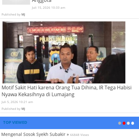
Anggota
Juli 15, 2026 10:33 am
Published by
MJ
Motif Sakit Hati karena Orang Tua Dihina, IR Tega Habisi
Nyawa Kekasihnya di Lumajang
Juli 5, 2026 10:21 am
Published by
MJ
TOP VIEWED
Mengenal Sosok Syekh Subakir »
66848 Views