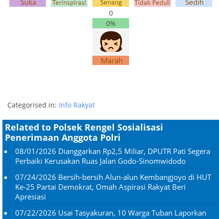
0
0%
Categorised in:
Info Rakyat
Related to Polsek Rengel Sosialisasi
Penerimaan Anggota Polri
08/01/2026
Dianggarkan Rp2,5 Miliar, DPUTR Pati Segera
Perbaiki Kerusakan Ruas Jalan Godo-Sinomwidodo
07/24/2026
Bersih-bersih Alun-alun Kembangjoyo di HUT
Ke-25 Partai Demokrat, Omah Aspirasi Rakyat Beri
Apresiasi
07/22/2026
Usai Tasyakuran, 10 Warga Tuban Laporkan