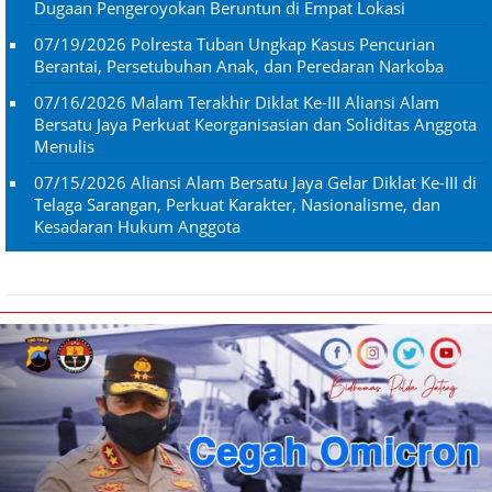
Dugaan Pengeroyokan Beruntun di Empat Lokasi
07/19/2026
Polresta Tuban Ungkap Kasus Pencurian
Berantai, Persetubuhan Anak, dan Peredaran Narkoba
07/16/2026
Malam Terakhir Diklat Ke-III Aliansi Alam
Bersatu Jaya Perkuat Keorganisasian dan Soliditas Anggota
Menulis
07/15/2026
Aliansi Alam Bersatu Jaya Gelar Diklat Ke-III di
Telaga Sarangan, Perkuat Karakter, Nasionalisme, dan
Kesadaran Hukum Anggota