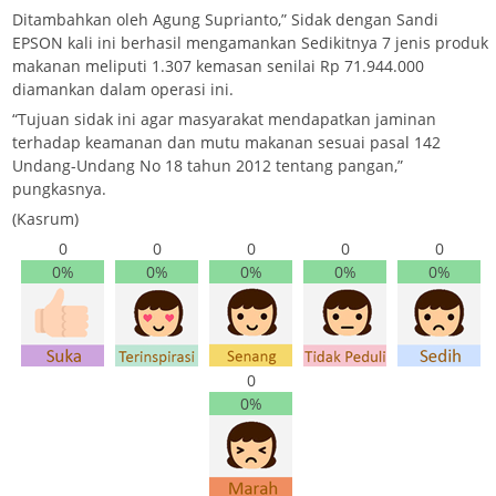
Ditambahkan oleh Agung Suprianto,” Sidak dengan Sandi
EPSON kali ini berhasil mengamankan Sedikitnya 7 jenis produk
makanan meliputi 1.307 kemasan senilai Rp 71.944.000
diamankan dalam operasi ini.
“Tujuan sidak ini agar masyarakat mendapatkan jaminan
terhadap keamanan dan mutu makanan sesuai pasal 142
Undang-Undang No 18 tahun 2012 tentang pangan,”
pungkasnya.
(Kasrum)
0
0
0
0
0
0%
0%
0%
0%
0%
0
0%