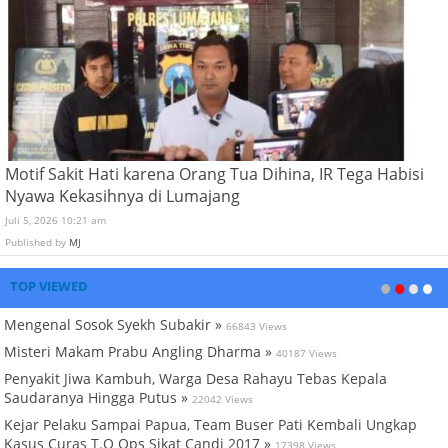
Motif Sakit Hati karena Orang Tua Dihina, IR Tega Habisi
Nyawa Kekasihnya di Lumajang
Juli 5, 2026 10:21 am
Published by
MJ
TOP VIEWED
Mengenal Sosok Syekh Subakir »
66843 Views
Misteri Makam Prabu Angling Dharma »
40187 Views
Penyakit Jiwa Kambuh, Warga Desa Rahayu Tebas Kepala
Saudaranya Hingga Putus »
22042 Views
Kejar Pelaku Sampai Papua, Team Buser Pati Kembali Ungkap
Kasus Curas T.O Ops Sikat Candi 2017 »
17398 Views