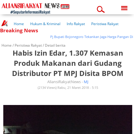
Thursday, 06-08-2026
11:16:33 pm
Home
Hukum & Kriminal
Info Rakyat
Peristiwa Rakyat
Breaking News
Kuliner Rakyat
Wisata Rakyat
Opini Rakyat
Pemerintahan
Pendidikan
Kesehatan
Pj Bupati Bojonegoro Tekankan Jaga Harga Pangan Di Masya
Home /
Peristiwa Rakyat
/ Detail berita
Habis Izin Edar, 1.307 Kemasan
Produk Makanan dari Gudang
Distributor PT MPJ Disita BPOM
AliansiRakyatNews -
MJ
(2134 Views) Rabu, 21 Maret 2018 - 5:15