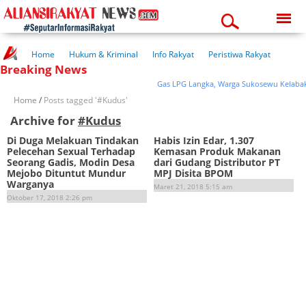
Sunday, 09-08-2026
12:27:51 pm
Home
Hukum & Kriminal
Info Rakyat
Peristiwa Rakyat
Breaking News
Kuliner Rakyat
Wisata Rakyat
Opini Rakyat
Pemerintahan
Pendidikan
Kesehatan
Gas LPG Langka, Warga Sukosewu Kelaba
Home
/
Posts tagged '#Kudus'
Archive for
#Kudus
Di Duga Melakuan Tindakan
Habis Izin Edar, 1.307
Pelecehan Sexual Terhadap
Kemasan Produk Makanan
Seorang Gadis, Modin Desa
dari Gudang Distributor PT
Mejobo Dituntut Mundur
MPJ Disita BPOM
Warganya
Maret 21, 2018 5:15 am
Oktober 17, 2018 2:26 pm