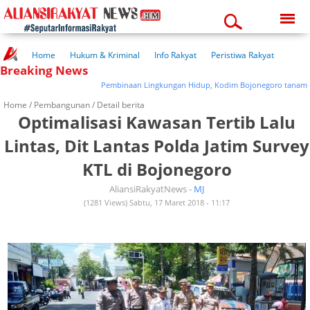
Thursday, 06-08-2026
06:24:45 pm
Home
Hukum & Kriminal
Info Rakyat
Peristiwa Rakyat
Breaking News
Kuliner Rakyat
Wisata Rakyat
Opini Rakyat
Pemerintahan
Pendidikan
Kesehatan
Pembinaan Lingkungan Hidup, Kodim Bojonegoro tanam ribu
Home /
Pembangunan
/ Detail berita
Optimalisasi Kawasan Tertib Lalu
Lintas, Dit Lantas Polda Jatim Survey
KTL di Bojonegoro
AliansiRakyatNews -
MJ
(1281 Views) Sabtu, 17 Maret 2018 - 11:17