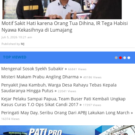
Motif Sakit Hati karena Orang Tua Dihina, IR Tega Habisi
Nyawa Kekasihnya di Lumajang
Juli 5, 2026 10:21 am
Published by
MJ
TOP VIEWED
Mengenal Sosok Syekh Subakir »
66841 Views
Misteri Makam Prabu Angling Dharma »
40186 Views
Penyakit Jiwa Kambuh, Warga Desa Rahayu Tebas Kepala
Saudaranya Hingga Putus »
22041 Views
Kejar Pelaku Sampai Papua, Team Buser Pati Kembali Ungkap
Kasus Curas T.O Ops Sikat Candi 2017 »
17397 Views
Peringati May Day, Seribu Orang Dari APBJ Lakukan Long March »
16374 Views