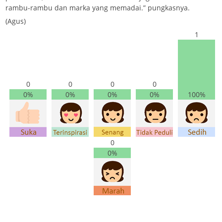
rambu-rambu dan marka yang memadai.” pungkasnya.
(Agus)
1
0
0
0
0
0%
0%
0%
0%
100%
0
0%