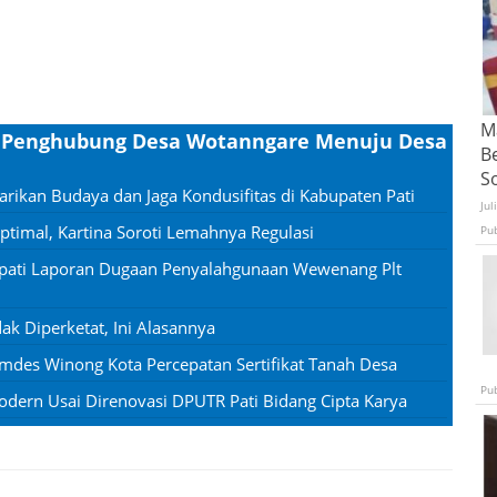
Ma
an Penghubung Desa Wotanngare Menuju Desa
B
S
rikan Budaya dan Jaga Kondusifitas di Kabupaten Pati
Jul
timal, Kartina Soroti Lemahnya Regulasi
Pu
apati Laporan Dugaan Penyalahgunaan Wewenang Plt
 Diperketat, Ini Alasannya
des Winong Kota Percepatan Sertifikat Tanah Desa
Pu
ern Usai Direnovasi DPUTR Pati Bidang Cipta Karya