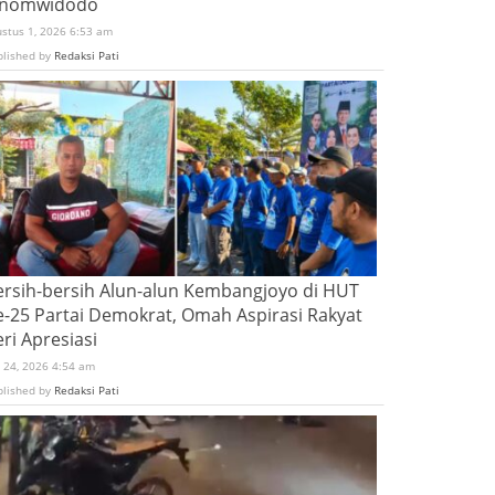
inomwidodo
ustus 1, 2026 6:53 am
blished by
Redaksi Pati
ersih-bersih Alun-alun Kembangjoyo di HUT
e-25 Partai Demokrat, Omah Aspirasi Rakyat
ri Apresiasi
i 24, 2026 4:54 am
blished by
Redaksi Pati