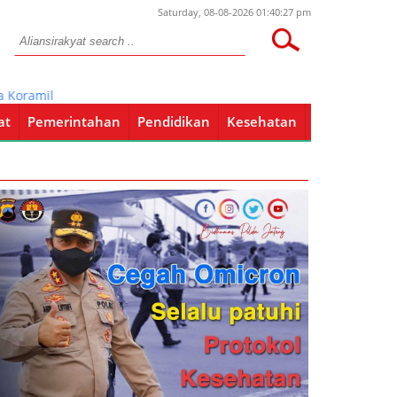
Saturday, 08-08-2026 01:40:27 pm
amil Sutojayan Selalu Hadir Di Tengah Masyarakat
at
Pemerintahan
Pendidikan
Kesehatan
Pendidikan
Kesehatan