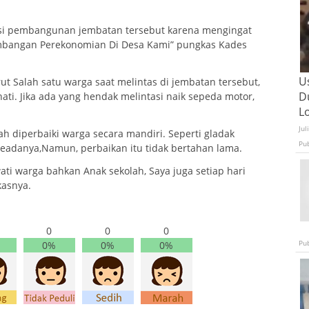
si pembangunan jembatan tersebut karena mengingat
embangan Perekonomian Di Desa Kami” pungkas Kades
U
 Salah satu warga saat melintas di jembatan tersebut,
D
ati. Jika ada yang hendak melintasi naik sepeda motor,
L
Jul
h diperbaiki warga secara mandiri. Seperti gladak
Pu
eadanya,Namun, perbaikan itu tidak bertahan lama.
ati warga bahkan Anak sekolah, Saya juga setiap hari
kasnya.
0
0
0
Pu
0%
0%
0%