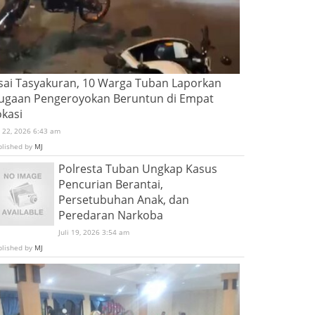
sai Tasyakuran, 10 Warga Tuban Laporkan
ugaan Pengeroyokan Beruntun di Empat
okasi
i 22, 2026 6:43 am
blished by
MJ
Polresta Tuban Ungkap Kasus
Pencurian Berantai,
Persetubuhan Anak, dan
Peredaran Narkoba
Juli 19, 2026 3:54 am
blished by
MJ