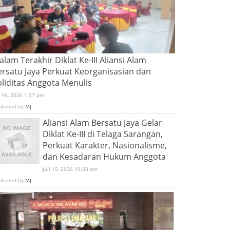
lam Terakhir Diklat Ke-III Aliansi Alam
ersatu Jaya Perkuat Keorganisasian dan
oliditas Anggota Menulis
i 16, 2026 1:07 pm
blished by
MJ
Aliansi Alam Bersatu Jaya Gelar
Diklat Ke-III di Telaga Sarangan,
Perkuat Karakter, Nasionalisme,
dan Kesadaran Hukum Anggota
Juli 15, 2026 10:33 am
blished by
MJ