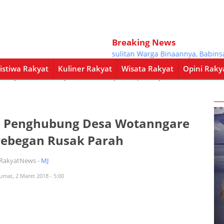
Breaking News
Bantu Atasi Kesulitan Warga Binaannya, Babinsa Kor
istiwa Rakyat
Kuliner Rakyat
Wisata Rakyat
Opini Raky
a Rakyat
Kuliner Rakyat
Wisata Rakyat
Opini Rakyat
Pemerintahan
an Penghubung Desa Wotanngare
rebegan Rusak Parah
iRakyatNews -
MJ
Jumat, 2 Maret 2018 - 5:00