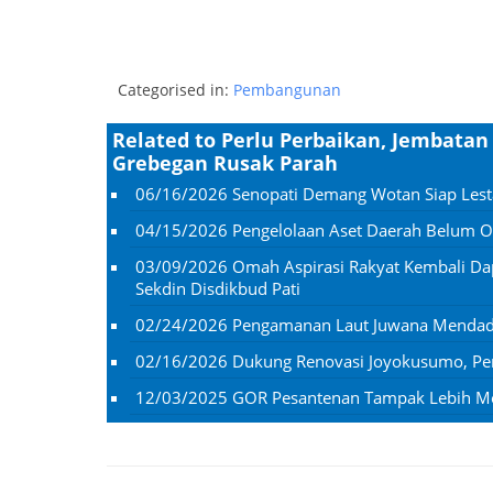
Categorised in:
Pembangunan
Related to Perlu Perbaikan, Jembat
Grebegan Rusak Parah
06/16/2026
Senopati Demang Wotan Siap Lesta
04/15/2026
Pengelolaan Aset Daerah Belum Op
03/09/2026
Omah Aspirasi Rakyat Kembali D
Sekdin Disdikbud Pati
02/24/2026
Pengamanan Laut Juwana Mendadak
02/16/2026
Dukung Renovasi Joyokusumo, Pem
12/03/2025
GOR Pesantenan Tampak Lebih Mod