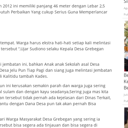
S
2012 ini memiliki panjang 46 meter dengan Lebar 2,5
Ag
 butuh Perbaikan Yang cukup Serius Guna Memperlancar
Pu
tempat. Warga harus ekstra hati-hati setiap kali melintasi
 tersebut “,Ujar Sudiono selaku Kepala Desa Grebegan
i jembatan ini, bahkan Anak anak Sekolah asal Desa
esa Jelu Pun Tiap Pagi dan siang Juga melintasi Jembatan
B
i Kalitidu tambah Kades.
K
un ini kerusakan semakin parah dan warga juga sering
Be
l sulam dan dengan kayu seadanya,Sering juga mas kita
Jul
 tersebut tidak pernah ada kejelasan dari Dinas Terkait,
Pu
bantu dengan Dana Desa pun tak akan pernah Bisa
ari Warga Masyarakat Desa Grebegan yang sering ia
rsebut bisa segera ada tinjauan dan bisa segera di