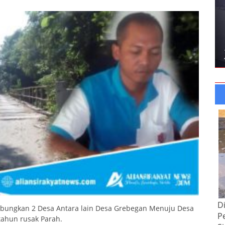
D
bungkan 2 Desa Antara lain Desa Grebegan Menuju Desa
P
ahun rusak Parah.