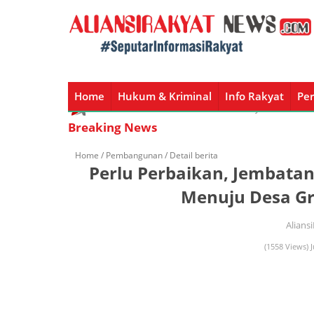
Home
Hukum & Kriminal
Info Rakyat
Per
Home
Hukum & Kriminal
Info Rakyat
Peristiw
Breaking News
Home /
Pembangunan
/ Detail berita
Perlu Perbaikan, Jembat
Menuju Desa G
Alians
(1558 Views) 