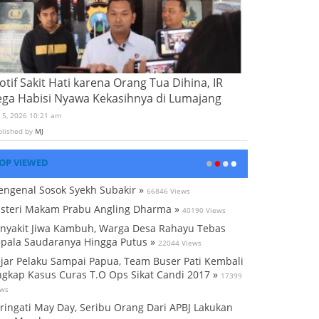
tif Sakit Hati karena Orang Tua Dihina, IR
ega Habisi Nyawa Kekasihnya di Lumajang
i 5, 2026 10:21 am
blished by
MJ
OP VIEWED
ngenal Sosok Syekh Subakir »
66846 Views
steri Makam Prabu Angling Dharma »
40190 Views
nyakit Jiwa Kambuh, Warga Desa Rahayu Tebas
pala Saudaranya Hingga Putus »
22044 Views
jar Pelaku Sampai Papua, Team Buser Pati Kembali
gkap Kasus Curas T.O Ops Sikat Candi 2017 »
17399
ews
ringati May Day, Seribu Orang Dari APBJ Lakukan