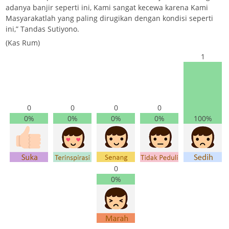
adanya banjir seperti ini, Kami sangat kecewa karena Kami
Masyarakatlah yang paling dirugikan dengan kondisi seperti
ini,” Tandas Sutiyono.
(Kas Rum)
1
0
0
0
0
0%
0%
0%
0%
100%
0
0%