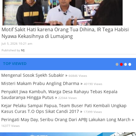
Motif Sakit Hati karena Orang Tua Dihina, IR Tega Habisi
Nyawa Kekasihnya di Lumajang
Juli 5, 2026 10:21 am
Published by
MJ
TOP VIEWED
Mengenal Sosok Syekh Subakir »
66846 Views
Misteri Makam Prabu Angling Dharma »
40190 Views
Penyakit Jiwa Kambuh, Warga Desa Rahayu Tebas Kepala
Saudaranya Hingga Putus »
22044 Views
Kejar Pelaku Sampai Papua, Team Buser Pati Kembali Ungkap
Kasus Curas T.O Ops Sikat Candi 2017 »
17399 Views
Peringati May Day, Seribu Orang Dari APBJ Lakukan Long March »
16377 Views