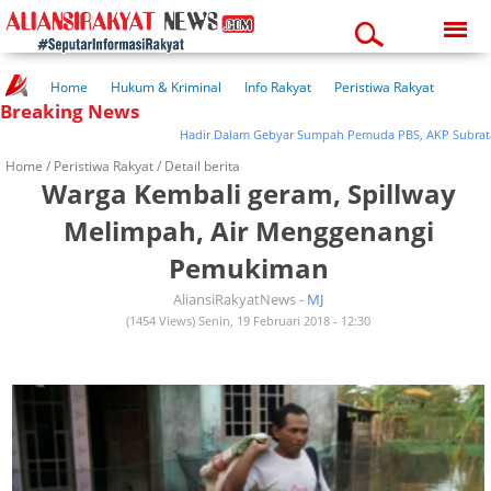
Saturday, 08-08-2026
11:23:46 am
Home
Hukum & Kriminal
Info Rakyat
Peristiwa Rakyat
Breaking News
Kuliner Rakyat
Wisata Rakyat
Opini Rakyat
Pemerintahan
Pendidikan
Kesehatan
Hadir Dalam Gebyar Sumpah Pemuda PBS, AKP Subrata Sa
Home /
Peristiwa Rakyat
/ Detail berita
Warga Kembali geram, Spillway
Melimpah, Air Menggenangi
Pemukiman
AliansiRakyatNews -
MJ
(1454 Views) Senin, 19 Februari 2018 - 12:30