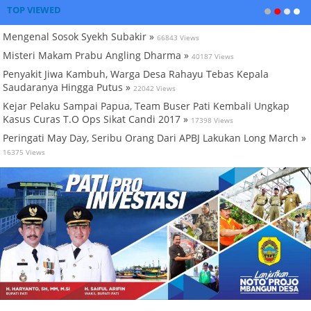
TOP VIEWED
Mengenal Sosok Syekh Subakir »
66843 Views
Misteri Makam Prabu Angling Dharma »
40187 Views
Penyakit Jiwa Kambuh, Warga Desa Rahayu Tebas Kepala
Saudaranya Hingga Putus »
22042 Views
Kejar Pelaku Sampai Papua, Team Buser Pati Kembali Ungkap
Kasus Curas T.O Ops Sikat Candi 2017 »
17398 Views
Peringati May Day, Seribu Orang Dari APBJ Lakukan Long March »
16375 Views