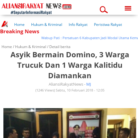
Friday, 07-08-2026
02:53:58 am
Home
Hukum & Kriminal
Info Rakyat
Peristiwa Rakyat
Breaking News
Kuliner Rakyat
Wisata Rakyat
Opini Rakyat
Pemerintahan
Pendidikan
Kesehatan
Wabup Pati : Persatuan 6 Kabupaten Jadi Modal Utama Kemajuan
Home /
Hukum & Kriminal
/ Detail berita
Asyik Bermain Domino, 3 Warga
Trucuk Dan 1 Warga Kalitidu
Diamankan
AliansiRakyatNews -
MJ
(1246 Views) Sabtu, 10 Februari 2018 - 12:05