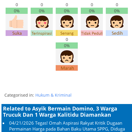
0
0
0
0
0
0%
0%
0%
0%
0%
0
0%
Categorised in:
Hukum & Kriminal
Related to Asyik Bermain Domino, 3 Warga
Trucuk Dan 1 Warga Kalitidu Diamankan
04/21/2026
Tegas! Omah Aspirasi Rakyat Kritik Dugaan
Permainan Harga pada Bahan Baku Utama SPPG, Diduga