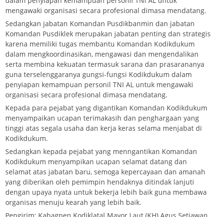
dalam penyiapan kemampuan personil TNI AL untuk
mengawaki organisasi secara profesional dimasa mendatang.
Sedangkan jabatan Komandan Pusdikbanmin dan jabatan
Komandan Pusdiklek merupakan jabatan penting dan strategis
karena memiliki tugas membantu Komandan Kodikdukum
dalam mengkoordinasikan, mengawasi dan mengendalikan
serta membina kekuatan termasuk sarana dan prasarananya
guna terselenggaranya gungsi-fungsi Kodikdukum dalam
penyiapan kemampuan personil TNI AL untuk mengawaki
organisasi secara profesional dimasa mendatang.
Kepada para pejabat yang digantikan Komandan Kodikdukum
menyampaikan ucapan terimakasih dan penghargaan yang
tinggi atas segala usaha dan kerja keras selama menjabat di
Kodikdukum.
Sedangkan kepada pejabat yang menngantikan Komandan
Kodikdukum menyampikan ucapan selamat datang dan
selamat atas jabatan baru, semoga kepercayaan dan amanah
yang diberikan oleh pemimpin hendaknya ditindak lanjuti
dengan upaya nyata untuk bekerja lebih baik guna membawa
organisas menuju kearah yang lebih baik.
Pengirim: Kabagpen Kodiklatal Mayor Laut (KH) Agus Setiawan,