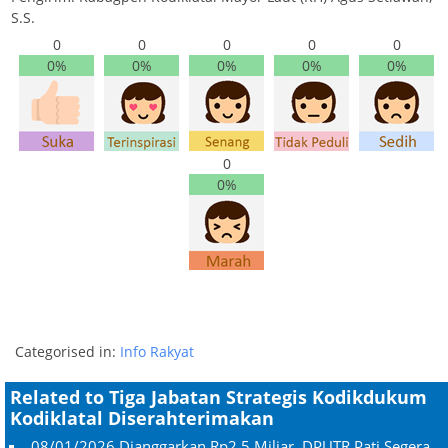
S.S.
0
0
0
0
0
0%
0%
0%
0%
0%
0
0%
Categorised in:
Info Rakyat
Related to Tiga Jabatan Strategis Kodikdukum
Kodiklatal Diserahterimakan
08/01/2026
Dianggarkan Rp2,5 Miliar, DPUTR Pati Segera