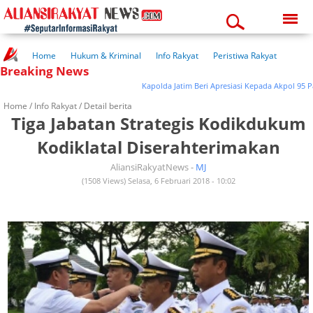
Friday, 07-08-2026
04:37:39 am
Home
Hukum & Kriminal
Info Rakyat
Peristiwa Rakyat
Breaking News
Kuliner Rakyat
Wisata Rakyat
Opini Rakyat
Pemerintahan
Pendidikan
Kesehatan
Kapolda Jatim Beri Apresiasi Kepada Akpol 95 Patri
Home /
Info Rakyat
/ Detail berita
Tiga Jabatan Strategis Kodikdukum
Kodiklatal Diserahterimakan
AliansiRakyatNews -
MJ
(1508 Views) Selasa, 6 Februari 2018 - 10:02