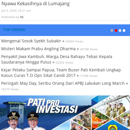
Nyawa Kekasihnya di Lumajang
Juli 5, 2026 10:21 am
Published by
MJ
TOP VIEWED
Mengenal Sosok Syekh Subakir »
66845 Views
Misteri Makam Prabu Angling Dharma »
40188 Views
Penyakit Jiwa Kambuh, Warga Desa Rahayu Tebas Kepala
Saudaranya Hingga Putus »
22042 Views
Kejar Pelaku Sampai Papua, Team Buser Pati Kembali Ungkap
Kasus Curas T.O Ops Sikat Candi 2017 »
17398 Views
Peringati May Day, Seribu Orang Dari APBJ Lakukan Long March »
16375 Views