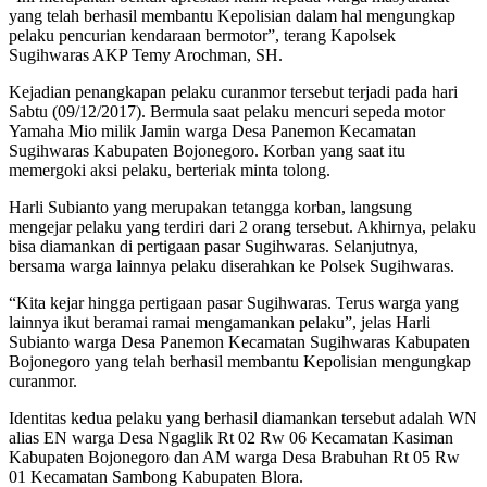
yang telah berhasil membantu Kepolisian dalam hal mengungkap
pelaku pencurian kendaraan bermotor”, terang Kapolsek
Sugihwaras AKP Temy Arochman, SH.
Kejadian penangkapan pelaku curanmor tersebut terjadi pada hari
Sabtu (09/12/2017). Bermula saat pelaku mencuri sepeda motor
Yamaha Mio milik Jamin warga Desa Panemon Kecamatan
Sugihwaras Kabupaten Bojonegoro. Korban yang saat itu
memergoki aksi pelaku, berteriak minta tolong.
Harli Subianto yang merupakan tetangga korban, langsung
mengejar pelaku yang terdiri dari 2 orang tersebut. Akhirnya, pelaku
bisa diamankan di pertigaan pasar Sugihwaras. Selanjutnya,
bersama warga lainnya pelaku diserahkan ke Polsek Sugihwaras.
“Kita kejar hingga pertigaan pasar Sugihwaras. Terus warga yang
lainnya ikut beramai ramai mengamankan pelaku”, jelas Harli
Subianto warga Desa Panemon Kecamatan Sugihwaras Kabupaten
Bojonegoro yang telah berhasil membantu Kepolisian mengungkap
curanmor.
Identitas kedua pelaku yang berhasil diamankan tersebut adalah WN
alias EN warga Desa Ngaglik Rt 02 Rw 06 Kecamatan Kasiman
Kabupaten Bojonegoro dan AM warga Desa Brabuhan Rt 05 Rw
01 Kecamatan Sambong Kabupaten Blora.