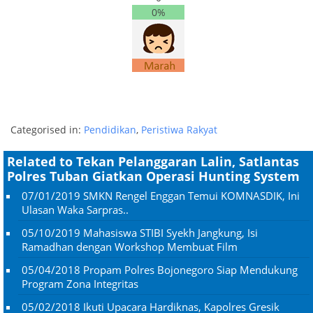
0%
Categorised in:
Pendidikan
,
Peristiwa Rakyat
Related to Tekan Pelanggaran Lalin, Satlantas
Polres Tuban Giatkan Operasi Hunting System
07/01/2019
SMKN Rengel Enggan Temui KOMNASDIK, Ini
Ulasan Waka Sarpras..
05/10/2019
Mahasiswa STIBI Syekh Jangkung, Isi
Ramadhan dengan Workshop Membuat Film
05/04/2018
Propam Polres Bojonegoro Siap Mendukung
Program Zona Integritas
05/02/2018
Ikuti Upacara Hardiknas, Kapolres Gresik