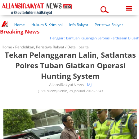
Friday, 07-08-2026
10:16:26 pm
Home
Hukum & Kriminal
Info Rakyat
Peristiwa Rakyat
Breaking News
Kuliner Rakyat
Wisata Rakyat
Opini Rakyat
Pemerintahan
Pendidikan
Kesehatan
Henggar : Bantuan Keuangan Sarpras Perdesaan Diusahakan
Home /
Pendidikan
,
Peristiwa Rakyat
/ Detail berita
Tekan Pelanggaran Lalin, Satlantas
Polres Tuban Giatkan Operasi
Hunting System
AliansiRakyatNews -
MJ
(1330 Views) Senin, 29 Januari 2018 - 9:43