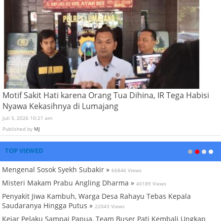
Motif Sakit Hati karena Orang Tua Dihina, IR Tega Habisi
Nyawa Kekasihnya di Lumajang
Juli 5, 2026 10:21 am
Published by
MJ
TOP VIEWED
Mengenal Sosok Syekh Subakir »
66846 Views
Misteri Makam Prabu Angling Dharma »
40189 Views
Penyakit Jiwa Kambuh, Warga Desa Rahayu Tebas Kepala
Saudaranya Hingga Putus »
22043 Views
Kejar Pelaku Sampai Papua, Team Buser Pati Kembali Ungkap