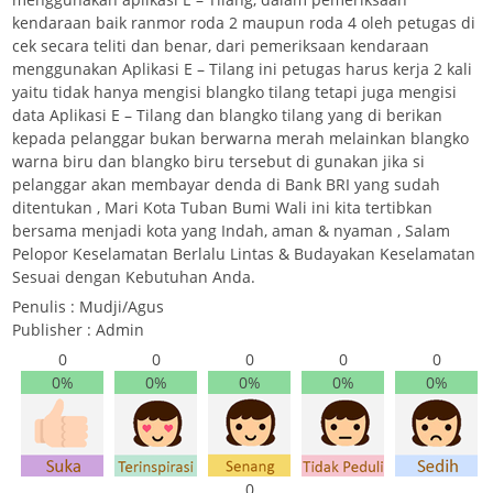
kendaraan baik ranmor roda 2 maupun roda 4 oleh petugas di
cek secara teliti dan benar, dari pemeriksaan kendaraan
menggunakan Aplikasi E – Tilang ini petugas harus kerja 2 kali
yaitu tidak hanya mengisi blangko tilang tetapi juga mengisi
data Aplikasi E – Tilang dan blangko tilang yang di berikan
kepada pelanggar bukan berwarna merah melainkan blangko
warna biru dan blangko biru tersebut di gunakan jika si
pelanggar akan membayar denda di Bank BRI yang sudah
ditentukan , Mari Kota Tuban Bumi Wali ini kita tertibkan
bersama menjadi kota yang Indah, aman & nyaman , Salam
Pelopor Keselamatan Berlalu Lintas & Budayakan Keselamatan
Sesuai dengan Kebutuhan Anda.
Penulis : Mudji/Agus
Publisher : Admin
0
0
0
0
0
0%
0%
0%
0%
0%
0