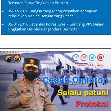
Berharap Siswa Tingkatkan Prestasi
05/02/2018
Bangsa Yang Memperhatikan Kemajuan
Pendidikan Adalah Bangsa Yang Besar
05/01/2018
Satlantas Polres Gresik Gandeng PKS Dalam
Tingkatkan Disiplin Pengendara Bermotor