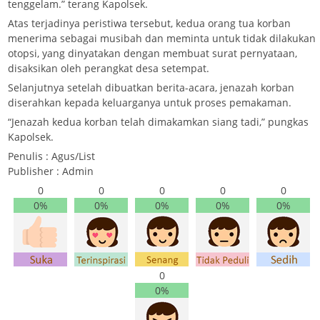
tenggelam.” terang Kapolsek.
Atas terjadinya peristiwa tersebut, kedua orang tua korban
menerima sebagai musibah dan meminta untuk tidak dilakukan
otopsi, yang dinyatakan dengan membuat surat pernyataan,
disaksikan oleh perangkat desa setempat.
Selanjutnya setelah dibuatkan berita-acara, jenazah korban
diserahkan kepada keluarganya untuk proses pemakaman.
“Jenazah kedua korban telah dimakamkan siang tadi,” pungkas
Kapolsek.
Penulis : Agus/List
Publisher : Admin
0
0
0
0
0
0%
0%
0%
0%
0%
0
0%