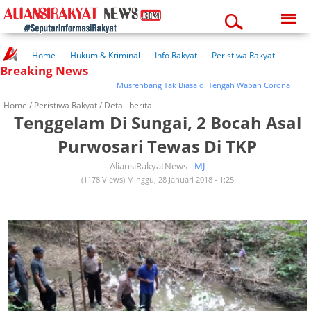
Friday, 07-08-2026
02:42:26 am
Home
Hukum & Kriminal
Info Rakyat
Peristiwa Rakyat
Breaking News
Kuliner Rakyat
Wisata Rakyat
Opini Rakyat
Pemerintahan
Pendidikan
Kesehatan
Musrenbang Tak Biasa di Tengah Wabah Corona
Home /
Peristiwa Rakyat
/ Detail berita
Tenggelam Di Sungai, 2 Bocah Asal
Purwosari Tewas Di TKP
AliansiRakyatNews -
MJ
(1178 Views) Minggu, 28 Januari 2018 - 1:25