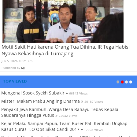
Motif Sakit Hati karena Orang Tua Dihina, IR Tega Habisi
Nyawa Kekasihnya di Lumajang
Juli 5, 2026 10:21 am
Published by
MJ
TOP VIEWED
Mengenal Sosok Syekh Subakir »
66843 Views
Misteri Makam Prabu Angling Dharma »
40187 Views
Penyakit Jiwa Kambuh, Warga Desa Rahayu Tebas Kepala
Saudaranya Hingga Putus »
22042 Views
Kejar Pelaku Sampai Papua, Team Buser Pati Kembali Ungkap
Kasus Curas T.O Ops Sikat Candi 2017 »
17398 Views