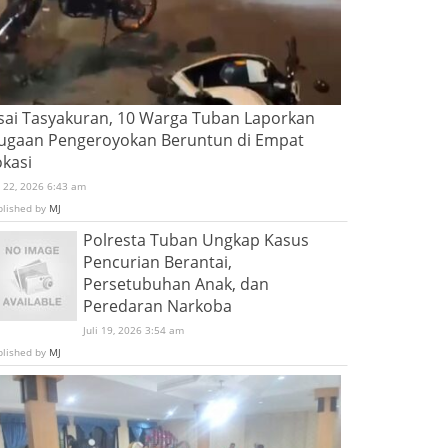
sai Tasyakuran, 10 Warga Tuban Laporkan
ugaan Pengeroyokan Beruntun di Empat
okasi
i 22, 2026 6:43 am
blished by
MJ
Polresta Tuban Ungkap Kasus
Pencurian Berantai,
Persetubuhan Anak, dan
Peredaran Narkoba
Juli 19, 2026 3:54 am
blished by
MJ