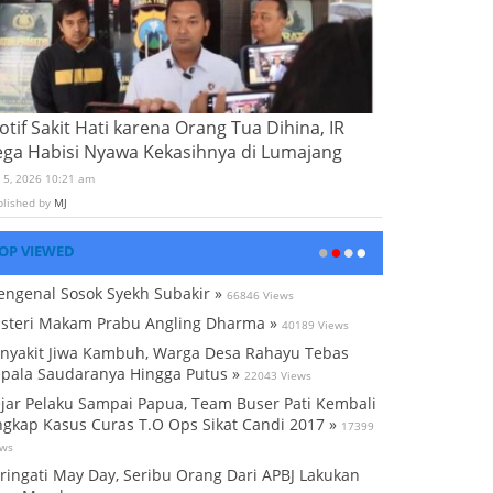
tif Sakit Hati karena Orang Tua Dihina, IR
ega Habisi Nyawa Kekasihnya di Lumajang
i 5, 2026 10:21 am
blished by
MJ
OP VIEWED
ngenal Sosok Syekh Subakir »
66846 Views
steri Makam Prabu Angling Dharma »
40189 Views
nyakit Jiwa Kambuh, Warga Desa Rahayu Tebas
pala Saudaranya Hingga Putus »
22043 Views
jar Pelaku Sampai Papua, Team Buser Pati Kembali
gkap Kasus Curas T.O Ops Sikat Candi 2017 »
17399
ews
ringati May Day, Seribu Orang Dari APBJ Lakukan