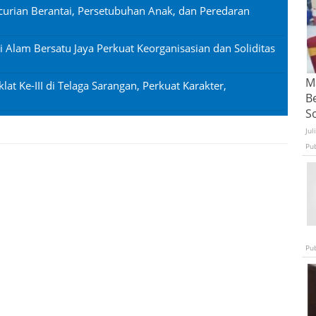
urian Berantai, Persetubuhan Anak, dan Peredaran
si Alam Bersatu Jaya Perkuat Keorganisasian dan Soliditas
Ma
lat Ke-III di Telaga Sarangan, Perkuat Karakter,
B
S
Jul
Pu
Pu