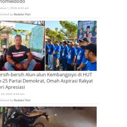
inomwidodo
ustus 1, 2026 6:53 am
blished by
Redaksi Pati
ersih-bersih Alun-alun Kembangjoyo di HUT
e-25 Partai Demokrat, Omah Aspirasi Rakyat
ri Apresiasi
i 24, 2026 4:54 am
blished by
Redaksi Pati