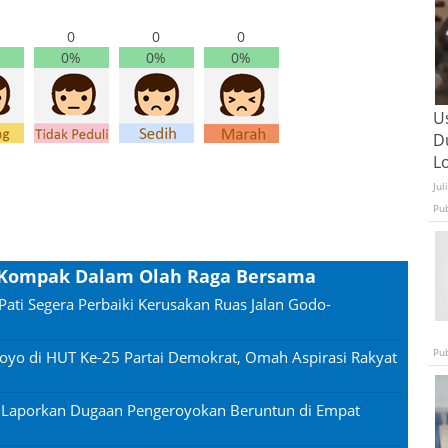
0
0
0
0%
0%
0%
U
D
L
Jul
Pu
at Kompak Dalam Olah Raga Bersama
Pati Segera Perbaiki Kerusakan Ruas Jalan Godo-
Pu
oyo di HUT Ke-25 Partai Demokrat, Omah Aspirasi Rakyat
n Laporkan Dugaan Pengeroyokan Beruntun di Empat