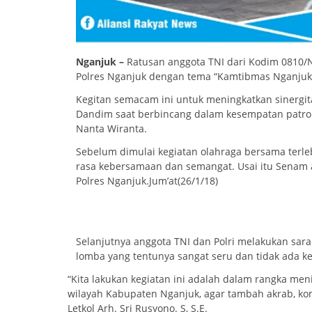
Nganjuk –
Ratusan anggota TNI dari Kodim 0810/
Polres Nganjuk dengan tema “Kamtibmas Nganju
Kegitan semacam ini ‎untuk meningkatkan sinergit
Dandim saat berbincang dalam kesempatan patro
Nanta Wiranta.
‎Sebelum dimulai kegiatan olahraga bersama terl
rasa kebersamaan dan semangat. Usai itu Senam 
Polres Nganjuk.Jum’at(26/1/18)
S‎elanjutnya anggota TNI dan Polri melakukan sa
lomba yang tentunya sangat seru dan tidak ada ke
“Kita lakukan kegiatan ini adalah dalam rangka men
wilayah Kabupaten Nganjuk, agar tambah akrab, k
Letkol Arh. Sri Rusyono. S, S.E.