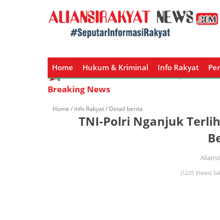
Home
Hukum & Kriminal
Info Rakyat
Per
Home
Hukum & Kriminal
Info Rakyat
Peristiw
Breaking News
Home /
Info Rakyat
/ Detail berita
TNI-Polri Nganjuk Terl
B
Alians
(1225 Views) Sa