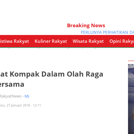
Breaking News
PERLUNYA PERHATIKAN DARI 
istiwa Rakyat
Kuliner Rakyat
Wisata Rakyat
Opini Raky
a Rakyat
Kuliner Rakyat
Wisata Rakyat
Opini Rakyat
Pemerintahan
ihat Kompak Dalam Olah Raga
ersama
iRakyatNews -
MJ
btu, 27 Januari 2018 - 12:11