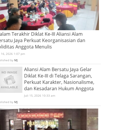
lam Terakhir Diklat Ke-III Aliansi Alam
ersatu Jaya Perkuat Keorganisasian dan
oliditas Anggota Menulis
i 16, 2026 1:07 pm
blished by
MJ
Aliansi Alam Bersatu Jaya Gelar
Diklat Ke-III di Telaga Sarangan,
Perkuat Karakter, Nasionalisme,
dan Kesadaran Hukum Anggota
Juli 15, 2026 10:33 am
blished by
MJ