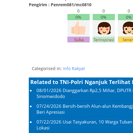
Pengirim : Penrem081/mc0810
0
0
0
0%
0%
0%
Categorised in:
Info Rakyat
Related to TNI-Polri Nganjuk Terlih
08/01/2026
Dianggarkan Rp2,5 Miliar, DPUTR 
Sinomwidodo
07/24/2026
Bersih-bersih Alun-alun Kembangj
Beri Apresiasi
07/22/2026
Usai Tasyakuran, 10 Warga Tuba
Lokasi