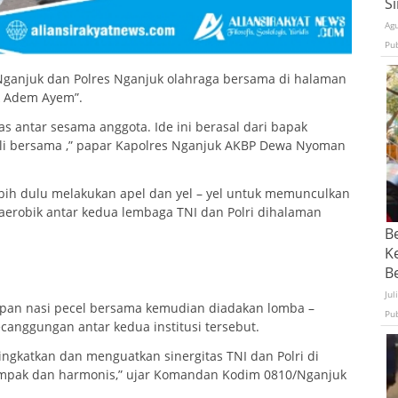
S
Ag
Pu
Nganjuk dan Polres Nganjuk olahraga bersama di halaman
k Adem Ayem”.
as antar sesama anggota. Ide ini berasal dari bapak
li bersama ,” papar Kapolres Nganjuk AKBP Dewa Nyoman
ebih dulu melakukan apel dan yel – yel untuk memunculkan
aerobik antar kedua lembaga TNI dan Polri dihalaman
B
K
Be
Jul
rapan nasi pecel bersama kemudian diadakan lomba –
Pu
canggungan antar kedua institusi tersebut.‎
ingkatkan dan menguatkan sinergitas TNI dan Polri di
ompak dan harmonis,” ujar Komandan Kodim 0810/Nganjuk