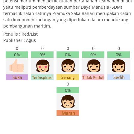
potensi maritim menjadi kekuatan pertahanan keamanan dilaut
yaitu meliputi pemberdayaan sumber Daya Manusia (SDM)
termasuk salah satunya Pramuka Saka Bahari merupakan salah
satu komponen cadangan yang diperlukan dalam mendukung
pembangunan maritim.
Penulis : Red/List
Publisher : Agus
0
0
0
0
0
0%
0%
0%
0%
0%
0
0%