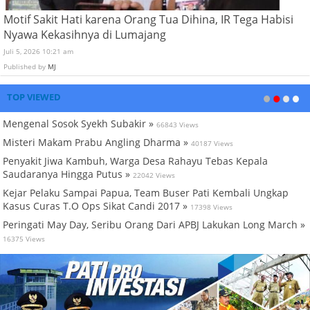
Motif Sakit Hati karena Orang Tua Dihina, IR Tega Habisi
Nyawa Kekasihnya di Lumajang
Juli 5, 2026 10:21 am
Published by
MJ
TOP VIEWED
Mengenal Sosok Syekh Subakir »
66843 Views
Misteri Makam Prabu Angling Dharma »
40187 Views
Penyakit Jiwa Kambuh, Warga Desa Rahayu Tebas Kepala
Saudaranya Hingga Putus »
22042 Views
Kejar Pelaku Sampai Papua, Team Buser Pati Kembali Ungkap
Kasus Curas T.O Ops Sikat Candi 2017 »
17398 Views
Peringati May Day, Seribu Orang Dari APBJ Lakukan Long March »
16375 Views