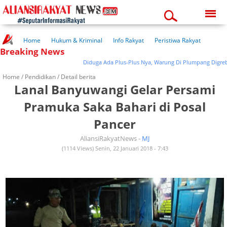
Thursday, 06-08-2026
11:24:08 pm
Home
Hukum & Kriminal
Info Rakyat
Peristiwa Rakyat
Breaking News
Kuliner Rakyat
Wisata Rakyat
Opini Rakyat
Pemerintahan
Pendidikan
Kesehatan
Diduga Ada Plus-Plus Nya, Warung Di Plumpang Digrebek 
Home /
Pendidikan
/ Detail berita
Lanal Banyuwangi Gelar Persami
Pramuka Saka Bahari di Posal
Pancer
AliansiRakyatNews -
MJ
(1114 Views) Senin, 22 Januari 2018 - 7:43