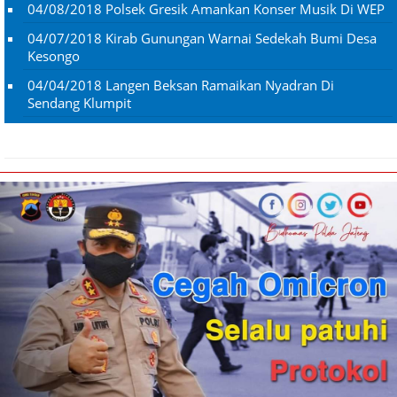
04/08/2018
Polsek Gresik Amankan Konser Musik Di WEP
04/07/2018
Kirab Gunungan Warnai Sedekah Bumi Desa
Kesongo
04/04/2018
Langen Beksan Ramaikan Nyadran Di
Sendang Klumpit