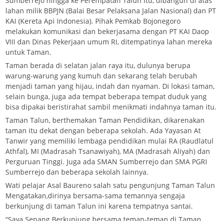
Sumberrejo hingga ke Perempatan Talun itu, dibangun di atas
lahan milik BBPJN (Balai Besar Pelaksana Jalan Nasional) dan PT
KAI (Kereta Api Indonesia). Pihak Pemkab Bojonegoro
melakukan komunikasi dan bekerjasama dengan PT KAI Daop
VIII dan Dinas Pekerjaan umum RI, ditempatinya lahan mereka
untuk Taman.
Taman berada di selatan jalan raya itu, dulunya berupa
warung-warung yang kumuh dan sekarang telah berubah
menjadi taman yang hijau, indah dan nyaman. Di lokasi taman,
selain bunga, juga ada tempat beberapa tempat duduk yang
bisa dipakai beristirahat sambil menikmati indahnya taman itu.
Taman Talun, berthemakan Taman Pendidikan, dikarenakan
taman itu dekat dengan beberapa sekolah. Ada Yayasan At
Tanwir yang memiliki lembaga pendidikan mulai RA (Raudlatul
Athfal), MI (Madrasah Tsanawiyah), MA (Madrasah Aliyah) dan
Perguruan Tinggi. Juga ada SMAN Sumberrejo dan SMA PGRI
Sumberrejo dan beberapa sekolah lainnya.
Wati pelajar Asal Baureno salah satu pengunjung Taman Talun
Mengatakan,dirinya bersama-sama temannya sengaja
berkunjung di taman Talun ini karena tempatnya santai.
“Saya Senang Berkunjung bersama teman-teman di Taman