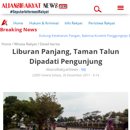
Friday, 07-08-2026
05:37:25 pm
Home
Hukum & Kriminal
Info Rakyat
Peristiwa Rakyat
Breaking News
Kuliner Rakyat
Wisata Rakyat
Opini Rakyat
Pemerintahan
Pendidikan
Kesehatan
Dukung Ketahanan Pangan, Babinsa Koramil Panggungrejo Bantu
Home /
Wisata Rakyat
/ Detail berita
Liburan Panjang, Taman Talun
Dipadati Pengunjung
AliansiRakyatNews -
MJ
(2083 Views) Selasa, 26 Desember 2017 - 6:14