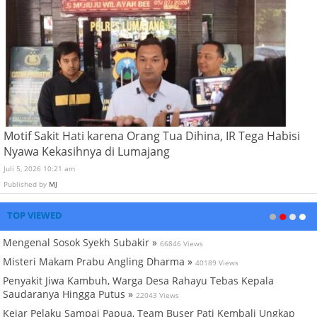
Motif Sakit Hati karena Orang Tua Dihina, IR Tega Habisi
Nyawa Kekasihnya di Lumajang
Juli 5, 2026 10:21 am
Published by
MJ
TOP VIEWED
Mengenal Sosok Syekh Subakir »
66846 Views
Misteri Makam Prabu Angling Dharma »
40189 Views
Penyakit Jiwa Kambuh, Warga Desa Rahayu Tebas Kepala
Saudaranya Hingga Putus »
22043 Views
Kejar Pelaku Sampai Papua, Team Buser Pati Kembali Ungkap