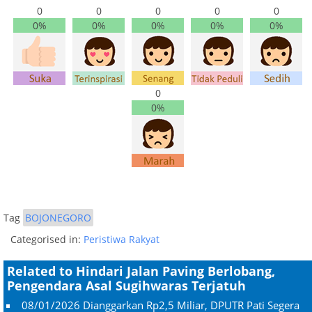
0
0
0
0
0
0%
0%
0%
0%
0%
0
0%
Tag
BOJONEGORO
Categorised in:
Peristiwa Rakyat
Related to Hindari Jalan Paving Berlobang,
Pengendara Asal Sugihwaras Terjatuh
08/01/2026
Dianggarkan Rp2,5 Miliar, DPUTR Pati Segera