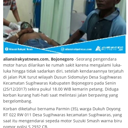
aliansirakyatnews.com, Bojonegoro
-Seorang pengendara
motor harus dilarikan ke rumah sakit karena mengalami luka-
luka hingga tidak sadarkan diri, setelah kendaraannya terjatuh
di jalan PUK turut wilayah Dusun Sidomulyo Desa Sugihwaras
Kecamatan Sugihwaras Kabupaten Bojonegoro pada Senin
(25/12/2017) sekira pukul 18.00 WIB kemarin petang. Diduga
korban kurang hati-hati saat melintasi jalan berpaving yang
bergelombang.
Korban diketahui bernama Parmin (35), warga Dukuh Doyong
RT 022 RW 011 Desa Sugihwaras kecamatan Sugihwaras, yang
saat itu mengendarai sepeda motor Suzuki Smash warna biru
nomor polisi S 2932 CB.