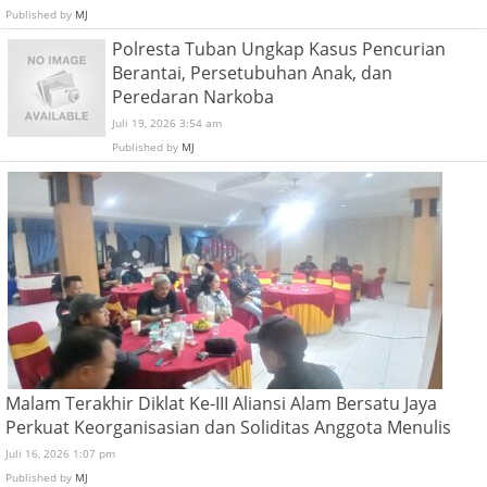
Published by
MJ
Polresta Tuban Ungkap Kasus Pencurian
Berantai, Persetubuhan Anak, dan
Peredaran Narkoba
Juli 19, 2026 3:54 am
Published by
MJ
Malam Terakhir Diklat Ke-III Aliansi Alam Bersatu Jaya
Perkuat Keorganisasian dan Soliditas Anggota Menulis
Juli 16, 2026 1:07 pm
Published by
MJ