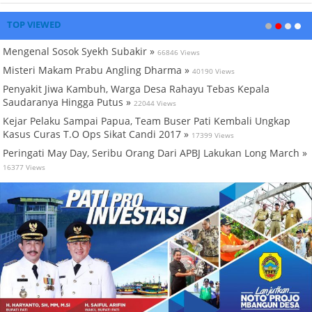
TOP VIEWED
Mengenal Sosok Syekh Subakir »
66846 Views
Misteri Makam Prabu Angling Dharma »
40190 Views
Penyakit Jiwa Kambuh, Warga Desa Rahayu Tebas Kepala
Saudaranya Hingga Putus »
22044 Views
Kejar Pelaku Sampai Papua, Team Buser Pati Kembali Ungkap
Kasus Curas T.O Ops Sikat Candi 2017 »
17399 Views
Peringati May Day, Seribu Orang Dari APBJ Lakukan Long March »
16377 Views