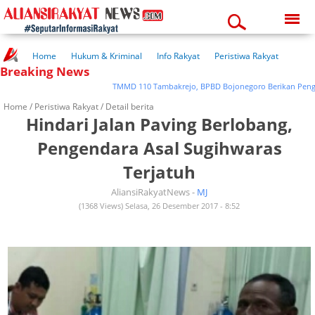
Saturday, 08-08-2026
12:01:21 pm
Home
Hukum & Kriminal
Info Rakyat
Peristiwa Rakyat
Breaking News
Kuliner Rakyat
Wisata Rakyat
Opini Rakyat
Pemerintahan
Pendidikan
Kesehatan
TMMD 110 Tambakrejo, BPBD Bojonegoro Berikan Pengetah
Home /
Peristiwa Rakyat
/ Detail berita
Hindari Jalan Paving Berlobang,
Pengendara Asal Sugihwaras
Terjatuh
AliansiRakyatNews -
MJ
(1368 Views) Selasa, 26 Desember 2017 - 8:52