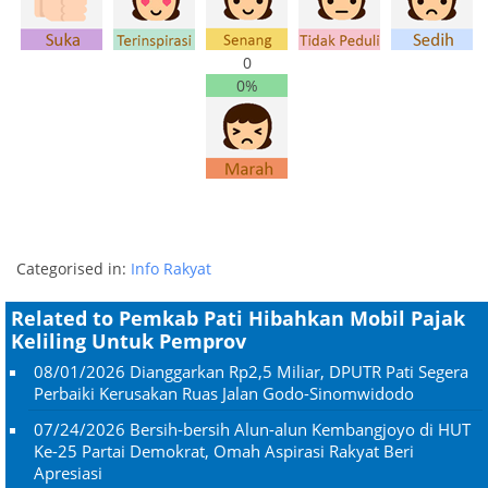
0
0%
Categorised in:
Info Rakyat
Related to Pemkab Pati Hibahkan Mobil Pajak
Keliling Untuk Pemprov
08/01/2026
Dianggarkan Rp2,5 Miliar, DPUTR Pati Segera
Perbaiki Kerusakan Ruas Jalan Godo-Sinomwidodo
07/24/2026
Bersih-bersih Alun-alun Kembangjoyo di HUT
Ke-25 Partai Demokrat, Omah Aspirasi Rakyat Beri
Apresiasi