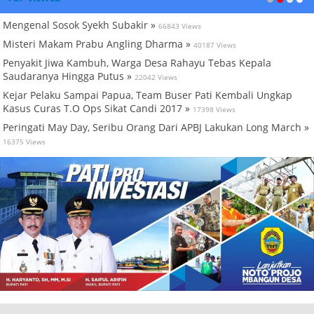
Mengenal Sosok Syekh Subakir »
66843 Views
Misteri Makam Prabu Angling Dharma »
40187 Views
Penyakit Jiwa Kambuh, Warga Desa Rahayu Tebas Kepala
Saudaranya Hingga Putus »
22042 Views
Kejar Pelaku Sampai Papua, Team Buser Pati Kembali Ungkap
Kasus Curas T.O Ops Sikat Candi 2017 »
17398 Views
Peringati May Day, Seribu Orang Dari APBJ Lakukan Long March »
16375 Views