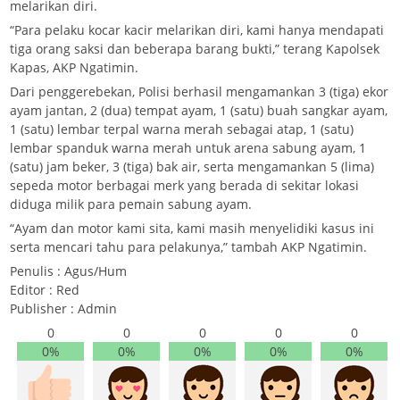
melarikan diri.
“Para pelaku kocar kacir melarikan diri, kami hanya mendapati
tiga orang saksi dan beberapa barang bukti,” terang Kapolsek
Kapas, AKP Ngatimin.
Dari penggerebekan, Polisi berhasil mengamankan 3 (tiga) ekor
ayam jantan, 2 (dua) tempat ayam, 1 (satu) buah sangkar ayam,
1 (satu) lembar terpal warna merah sebagai atap, 1 (satu)
lembar spanduk warna merah untuk arena sabung ayam, 1
(satu) jam beker, 3 (tiga) bak air, serta mengamankan 5 (lima)
sepeda motor berbagai merk yang berada di sekitar lokasi
diduga milik para pemain sabung ayam.
“Ayam dan motor kami sita, kami masih menyelidiki kasus ini
serta mencari tahu para pelakunya,” tambah AKP Ngatimin.
Penulis : Agus/Hum
Editor : Red
Publisher : Admin
0
0
0
0
0
0%
0%
0%
0%
0%