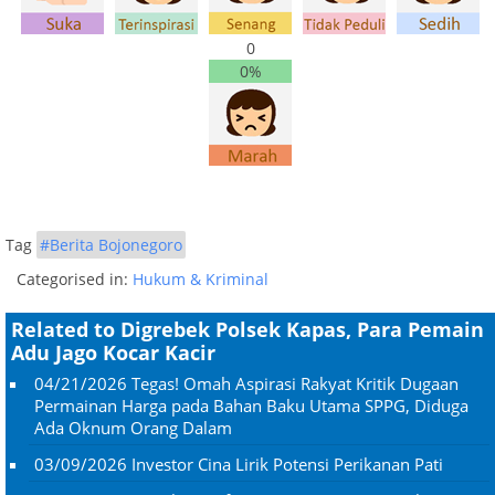
0
0%
Tag
#Berita Bojonegoro
Categorised in:
Hukum & Kriminal
Related to Digrebek Polsek Kapas, Para Pemain
Adu Jago Kocar Kacir
04/21/2026
Tegas! Omah Aspirasi Rakyat Kritik Dugaan
Permainan Harga pada Bahan Baku Utama SPPG, Diduga
Ada Oknum Orang Dalam
03/09/2026
Investor Cina Lirik Potensi Perikanan Pati