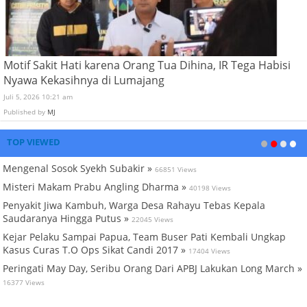
Motif Sakit Hati karena Orang Tua Dihina, IR Tega Habisi
Nyawa Kekasihnya di Lumajang
Juli 5, 2026 10:21 am
Published by
MJ
TOP VIEWED
Mengenal Sosok Syekh Subakir »
66851 Views
Misteri Makam Prabu Angling Dharma »
40198 Views
Penyakit Jiwa Kambuh, Warga Desa Rahayu Tebas Kepala
Saudaranya Hingga Putus »
22045 Views
Kejar Pelaku Sampai Papua, Team Buser Pati Kembali Ungkap
Kasus Curas T.O Ops Sikat Candi 2017 »
17404 Views
Peringati May Day, Seribu Orang Dari APBJ Lakukan Long March »
16377 Views