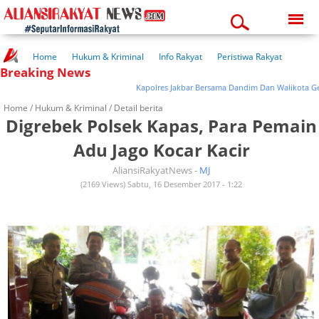
Monday, 10-08-2026
02:11:48 pm
Home
Hukum & Kriminal
Info Rakyat
Peristiwa Rakyat
Breaking News
Kuliner Rakyat
Wisata Rakyat
Opini Rakyat
Pemerintahan
Pendidikan
Kesehatan
Kapolres Jakbar Bersama Dandim Dan Walikota Gelar 
Home /
Hukum & Kriminal
/ Detail berita
Digrebek Polsek Kapas, Para Pemain
Adu Jago Kocar Kacir
AliansiRakyatNews -
MJ
(2169 Views) Sabtu, 16 Desember 2017 - 1:22