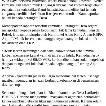
WIB Saya bersama Budiyono seperti biasa hendak kesawah. Ketika
kami melalui sawah milik Buyani,Kami melihat korban tergeletak di
pematang sawah.ketika Kami hampiri,Kami melihat jari tengah
tangannya terlilit kabel aliran listri jenset,kemudian Kami laporkan
hal ini kepada perangkat Desa.
Mendapatkan laporan tersebut kemudian Perangkat Desa segera
melaporkan kepada pihak kepolisian. Tak lama kemudian tiem dari
Polsek Undaan di pimpin oleh Kanit Intel Aiptu Rony A dan KSPK
Aiptu L Manik beserta enam anggotanya datang ke lokasi untuk
melakukan olah TKP.
“Berdasarkan keterangan dari saksi bahwa sehari sebelumnya
korban memasang kawat yang di aliri arus listrik. Kemudian esok
harinya sekira pukul 06.30 WIB, korban ditemukan sudah tergelekat
dengan mengalami luka bakar pada bagian tangan,” terang Aiptu
Rony.
Adanya kejadian itu pihak keluarga menerima hal tersebut sebagai
musibah. Kemudian jenazah korban dikebumikan di pemakaman
desa setempat.
Sementara dengan kejadian itu,Bhabinkamtibmas Desa Larikrejo
BRIPKA Hartono mengjombau masyarakat agar tetap berhati-hati
ketika membuat jebakan tikus menggunakan setrum. Karena selain
membahayakan diri sendiri juga membahayakan orang lain.