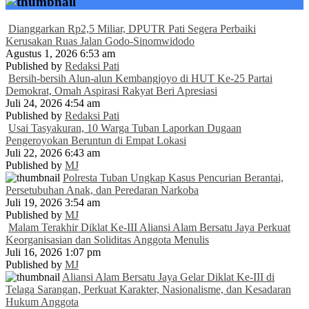
Dianggarkan Rp2,5 Miliar, DPUTR Pati Segera Perbaiki
Kerusakan Ruas Jalan Godo-Sinomwidodo
Agustus 1, 2026 6:53 am
Published by
Redaksi Pati
Bersih-bersih Alun-alun Kembangjoyo di HUT Ke-25 Partai
Demokrat, Omah Aspirasi Rakyat Beri Apresiasi
Juli 24, 2026 4:54 am
Published by
Redaksi Pati
Usai Tasyakuran, 10 Warga Tuban Laporkan Dugaan
Pengeroyokan Beruntun di Empat Lokasi
Juli 22, 2026 6:43 am
Published by
MJ
Polresta Tuban Ungkap Kasus Pencurian Berantai,
Persetubuhan Anak, dan Peredaran Narkoba
Juli 19, 2026 3:54 am
Published by
MJ
Malam Terakhir Diklat Ke-III Aliansi Alam Bersatu Jaya Perkuat
Keorganisasian dan Soliditas Anggota Menulis
Juli 16, 2026 1:07 pm
Published by
MJ
Aliansi Alam Bersatu Jaya Gelar Diklat Ke-III di
Telaga Sarangan, Perkuat Karakter, Nasionalisme, dan Kesadaran
Hukum Anggota