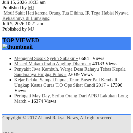
Juli 15, 2026 10:33 am
Published by
MJ
Motif Sakit Hati karena Orang Tua Dihina, IR Tega Habisi Nyawa
Kekasihnya di Lumajang
Juli 5, 2026 10:21 am
Published by
MJ
TOP VIEWED
Mengenal Sosok Syekh Subakir »
66841 Views
Misteri Makam Prabu Angling Dharma »
40183 Views
Penyakit Jiwa Kambuh, Warga Desa Rahayu Tebas Kepala
Saudaranya Hingga Putus »
22039 Views
Kejar Pelaku Sampai Papua, Team Buser Pati Kembali
Ungkap Kasus Curas T.O Ops Sikat Candi 2017 »
17396
Views
Peringati May Day, Seribu Orang Dari APBJ Lakukan Long
March »
16374 Views
Copyright © 2017 Aliansi Rakyat News, All right reserved