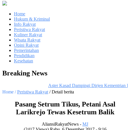
Home
Hukum & Kriminal
Info Rakyat
Peristiwa Rakyat
Kuliner Rakyat
Wisata Rakyat
Opini Rakyat
Pemerintahan
Pendidikan
Kesehatan
Breaking News
Aster Kasad Dampingi Dirjen Kementrian Pe
Home /
Peristiwa Rakyat
/ Detail berita
Pasang Setrum Tikus, Petani Asal
Larikrejo Tewas Kesetrum Balik
AliansiRakyatNews -
MJ
(2417 Views) Rabu, 6 Desember 2017 - 9:16