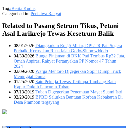
Tag
#Berita Kudus
Categorised in:
Peristiwa Rakyat
Related to Pasang Setrum Tikus, Petani
Asal Larikrejo Tewas Kesetrum Balik
08/01/2026
Dianggarkan Rp2,5 Miliar, DPUTR Pati Segera
Perbaiki Kerusakan Ruas Jalan Godo-Sinomwidodo
04/30/2026
Bunga Pinjaman di BKK Pati Tembus Rp32 Juta,
Omah Aspirasi Rakyat Pertanyakan PP Nomor 47 Tahun
2024
02/09/2020
Warga Mentoro Digegerkan Sopir Dump Truck
Meninggal Dunia
01/25/2020
Satu Pekerja Tewas Tertimpa Tambang Batu
Kapur Dukuh Pancuran Tuban
07/13/2019
Tuban Digegerkan Penemuan Mayat Suami Istri
02/20/2019
BPBD Salurkan Bantuan Korban Kebakaran Di
Desa Prambon tergayang