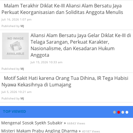
Malam Terakhir Diklat Ke-III Aliansi Alam Bersatu Jaya
Perkuat Keorganisasian dan Soliditas Anggota Menulis
Juli 16, 2026 1:07 pm
Published by
MJ
Aliansi Alam Bersatu Jaya Gelar Diklat Ke-III di
Telaga Sarangan, Perkuat Karakter,
Nasionalisme, dan Kesadaran Hukum
Anggota
Juli 15, 2026 10:33 am
Published by
MJ
Motif Sakit Hati karena Orang Tua Dihina, IR Tega Habisi
Nyawa Kekasihnya di Lumajang
Juli 5, 2026 10:21 am
Published by
MJ
TOP VIEWED
Mengenal Sosok Syekh Subakir »
66843 Views
Misteri Makam Prabu Angling Dharma »
40187 Views