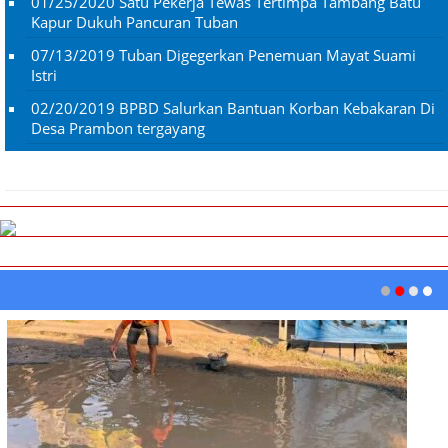
01/25/2020
Satu Pekerja Tewas Tertimpa Tambang Batu
Kapur Dukuh Pancuran Tuban
07/13/2019
Tuban Digegerkan Penemuan Mayat Suami
Istri
02/20/2019
BPBD Salurkan Bantuan Korban Kebakaran Di
Desa Prambon tergayang