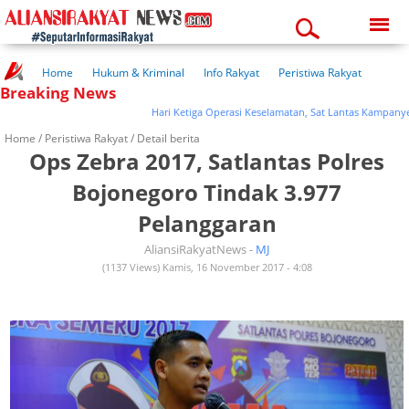
Thursday, 06-08-2026
11:17:45 pm
Home
Hukum & Kriminal
Info Rakyat
Peristiwa Rakyat
Breaking News
Kuliner Rakyat
Wisata Rakyat
Opini Rakyat
Pemerintahan
Pendidikan
Kesehatan
Hari Ketiga Operasi Keselamatan, Sat Lantas Kampanyeka
Home /
Peristiwa Rakyat
/ Detail berita
Ops Zebra 2017, Satlantas Polres
Bojonegoro Tindak 3.977
Pelanggaran
AliansiRakyatNews -
MJ
(1137 Views) Kamis, 16 November 2017 - 4:08