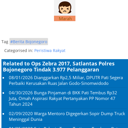
Tag
#Berita Bojonegoro
Categorised in:
Peristiwa Rakyat
Related to Ops Zebra 2017, Satlantas Polres
Bojonegoro Tindak 3.977 Pelanggaran
08/01/2026
Dianggarkan Rp2,5 Miliar, DPUTR Pati Segera
Perbaiki Kerusakan Ruas Jalan Godo-Sinomwidodo
04/30/2026
Bunga Pinjaman di BKK Pati Tembus Rp32
Juta, Omah Aspirasi Rakyat Pertanyakan PP Nomor 47
Tahun 2024
02/09/2020
Warga Mentoro Digegerkan Sopir Dump Truck
Meninggal Dunia