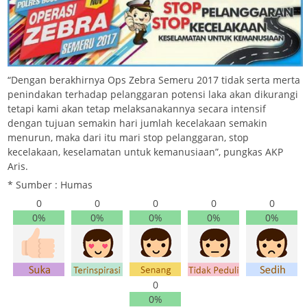
“Dengan berakhirnya Ops Zebra Semeru 2017 tidak serta merta
penindakan terhadap pelanggaran potensi laka akan dikurangi
tetapi kami akan tetap melaksanakannya secara intensif
dengan tujuan semakin hari jumlah kecelakaan semakin
menurun, maka dari itu mari stop pelanggaran, stop
kecelakaan, keselamatan untuk kemanusiaan”, pungkas AKP
Aris.
* Sumber : Humas
0
0
0
0
0
0%
0%
0%
0%
0%
0
0%