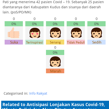
Pati yang menerima 42 pasien Covid – 19. Sebanyak 25 pasien
diantaranya dari Kabupaten Kudus dan sisanya dari daerah
lain. (po5/PO/MK)
0
0
0
0
0
0%
0%
0%
0%
0%
0
0%
Categorised in:
Info Rakyat
Related to Antisipasi Lonjakan Kasus Covid-19,