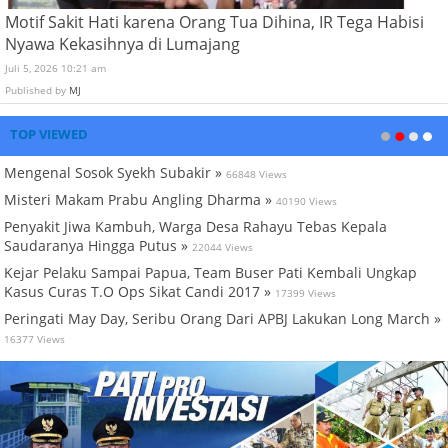
Motif Sakit Hati karena Orang Tua Dihina, IR Tega Habisi
Nyawa Kekasihnya di Lumajang
Juli 5, 2026 10:21 am
Published by
MJ
TOP VIEWED
Mengenal Sosok Syekh Subakir »
66848 Views
Misteri Makam Prabu Angling Dharma »
40190 Views
Penyakit Jiwa Kambuh, Warga Desa Rahayu Tebas Kepala
Saudaranya Hingga Putus »
22044 Views
Kejar Pelaku Sampai Papua, Team Buser Pati Kembali Ungkap
Kasus Curas T.O Ops Sikat Candi 2017 »
17399 Views
Peringati May Day, Seribu Orang Dari APBJ Lakukan Long March »
16377 Views