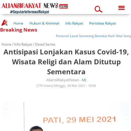
Saturday, 08-08-2026
06:22:20 pm
Home
Hukum & Kriminal
Info Rakyat
Peristiwa Rakyat
Breaking News
Kuliner Rakyat
Wisata Rakyat
Opini Rakyat
Pemerintahan
Pendidikan
Kesehatan
Personel Lanal Semarang Bertekat Raih Nilai Sempurna 
Home /
Info Rakyat
/ Detail berita
Antisipasi Lonjakan Kasus Covid-19,
Wisata Religi dan Alam Ditutup
Sementara
AliansiRakyatNews -
MJ
(770 Views) Minggu, 30 Mei 2021 - 10:06