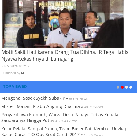
Motif Sakit Hati karena Orang Tua Dihina, IR Tega Habisi
Nyawa Kekasihnya di Lumajang
Juli 5, 2026 10:21 am
Published by
MJ
TOP VIEWED
Mengenal Sosok Syekh Subakir »
66846 Views
Misteri Makam Prabu Angling Dharma »
40190 Views
Penyakit Jiwa Kambuh, Warga Desa Rahayu Tebas Kepala
Saudaranya Hingga Putus »
22043 Views
Kejar Pelaku Sampai Papua, Team Buser Pati Kembali Ungkap
Kasus Curas T.O Ops Sikat Candi 2017 »
17399 Views