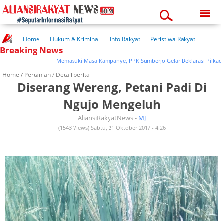
Saturday, 08-08-2026
06:35:35 am
Home
Hukum & Kriminal
Info Rakyat
Peristiwa Rakyat
Breaking News
Kuliner Rakyat
Wisata Rakyat
Opini Rakyat
Pemerintahan
Pendidikan
Kesehatan
Memasuki Masa Kampanye, PPK Sumberjo Gelar Deklarasi Pilkada Da
Home /
Pertanian
/ Detail berita
Diserang Wereng, Petani Padi Di
Ngujo Mengeluh
AliansiRakyatNews -
MJ
(1543 Views) Sabtu, 21 Oktober 2017 - 4:26