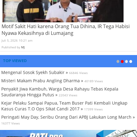
Motif Sakit Hati karena Orang Tua Dihina, IR Tega Habisi
Nyawa Kekasihnya di Lumajang
Juli 5, 2026 10:21 am
Published by
MJ
TOP VIEWED
Mengenal Sosok Syekh Subakir »
66846 Views
Misteri Makam Prabu Angling Dharma »
40189 Views
Penyakit Jiwa Kambuh, Warga Desa Rahayu Tebas Kepala
Saudaranya Hingga Putus »
22043 Views
Kejar Pelaku Sampai Papua, Team Buser Pati Kembali Ungkap
Kasus Curas T.O Ops Sikat Candi 2017 »
17399 Views
Peringati May Day, Seribu Orang Dari APBJ Lakukan Long March »
16377 Views