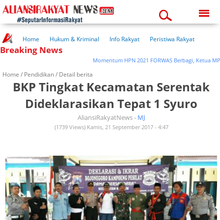
Friday, 07-08-2026
10:38:04 pm
Home
Hukum & Kriminal
Info Rakyat
Peristiwa Rakyat
Breaking News
Kuliner Rakyat
Wisata Rakyat
Opini Rakyat
Pemerintahan
Pendidikan
Kesehatan
Momentum HPN 2021 FORWAS Berbagi, Ketua MPN Korwi
Home /
Pendidikan
/ Detail berita
BKP Tingkat Kecamatan Serentak
Dideklarasikan Tepat 1 Syuro
AliansiRakyatNews -
MJ
(1739 Views) Kamis, 21 September 2017 - 4:47