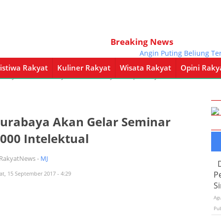
Breaking News
Angin Puting Beliung Te
istiwa Rakyat
Kuliner Rakyat
Wisata Rakyat
Opini Raky
a Rakyat
Kuliner Rakyat
Wisata Rakyat
Opini Rakyat
Pemerintahan
urabaya Akan Gelar Seminar
000 Intelektual
iRakyatNews -
MJ
P
at, 15 September 2017 - 4:29
S
Ag
Pu