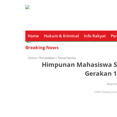
Home
Hukum & Kriminal
Info Rakyat
Per
Home
Hukum & Kriminal
Info Rakyat
Peristiw
Breaking News
Home /
Pendidikan
/ Detail berita
Himpunan Mahasiswa S
Gerakan 1
Alians
(1843 Views) Jum