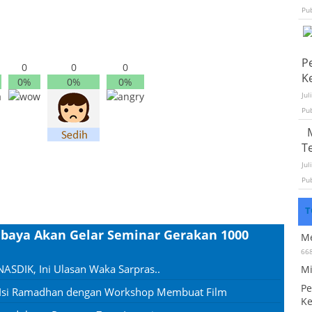
Pu
P
0
0
0
K
0%
0%
0%
Jul
Pu
T
Jul
Pu
T
baya Akan Gelar Seminar Gerakan 1000
Me
66
SDIK, Ini Ulasan Waka Sarpras..
Mi
Pe
, Isi Ramadhan dengan Workshop Membuat Film
Ke