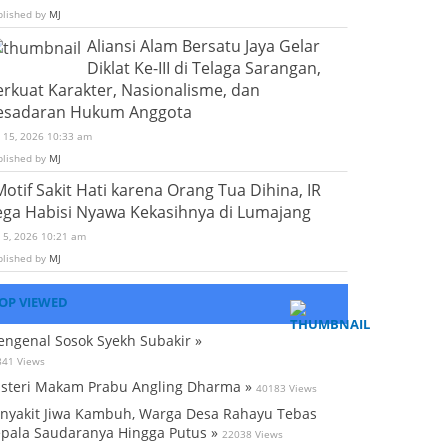
blished by
MJ
Aliansi Alam Bersatu Jaya Gelar
Diklat Ke-III di Telaga Sarangan,
erkuat Karakter, Nasionalisme, dan
esadaran Hukum Anggota
i 15, 2026 10:33 am
blished by
MJ
Motif Sakit Hati karena Orang Tua Dihina, IR
ega Habisi Nyawa Kekasihnya di Lumajang
i 5, 2026 10:21 am
blished by
MJ
OP VIEWED
ngenal Sosok Syekh Subakir »
841 Views
steri Makam Prabu Angling Dharma »
40183 Views
nyakit Jiwa Kambuh, Warga Desa Rahayu Tebas
pala Saudaranya Hingga Putus »
22038 Views