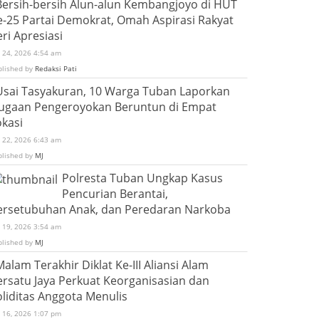
Bersih-bersih Alun-alun Kembangjoyo di HUT
e-25 Partai Demokrat, Omah Aspirasi Rakyat
ri Apresiasi
i 24, 2026 4:54 am
blished by
Redaksi Pati
Usai Tasyakuran, 10 Warga Tuban Laporkan
ugaan Pengeroyokan Beruntun di Empat
okasi
i 22, 2026 6:43 am
blished by
MJ
Polresta Tuban Ungkap Kasus
Pencurian Berantai,
ersetubuhan Anak, dan Peredaran Narkoba
i 19, 2026 3:54 am
blished by
MJ
Malam Terakhir Diklat Ke-III Aliansi Alam
ersatu Jaya Perkuat Keorganisasian dan
oliditas Anggota Menulis
i 16, 2026 1:07 pm