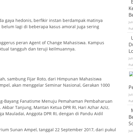
K
Be
a gaya hedonis, berfikir instan berdampak matinya
Jul
 belum lagi di beberapa kasus amoral juga sering
Pu
enggerus peran Agent of Change Mahasiswa. Kampus
D
tual tangguh dan teruji keilmuannya.
L
Jul
Pu
nilah, sambung Fijar Roto, dari Himpunan Mahasiswa
mpel, akan menggelar Seminar Nasional, Gerakan 1000
P
Jul
yang-Bayang Fanatisme Menuju Pemahaman Pembaharuan
Pu
r. Akbar Tanjung, Mantan Ketua DPR RI, Hari Azhar Aziz,
ga Mauladai, Anggota DPR RI, dengan di Pandu Aidil
B
S
rium Sunan Ampel, tanggal 22 September 2017, dari pukul
Jul