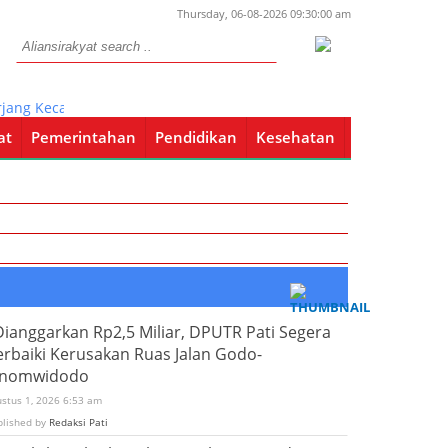
Thursday, 06-08-2026 09:30:00 am
rjang Kecamatan Pace 5 Rumah Warga Rusak
at
Pemerintahan
Pendidikan
Kesehatan
Pendidikan
Kesehatan
Dianggarkan Rp2,5 Miliar, DPUTR Pati Segera
erbaiki Kerusakan Ruas Jalan Godo-
inomwidodo
ustus 1, 2026 6:53 am
blished by
Redaksi Pati