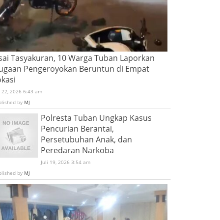
sai Tasyakuran, 10 Warga Tuban Laporkan
ugaan Pengeroyokan Beruntun di Empat
okasi
i 22, 2026 6:43 am
blished by
MJ
Polresta Tuban Ungkap Kasus
Pencurian Berantai,
Persetubuhan Anak, dan
Peredaran Narkoba
Juli 19, 2026 3:54 am
blished by
MJ