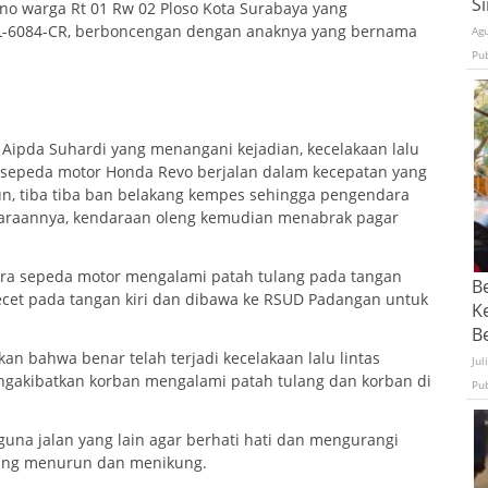
S
ono warga Rt 01 Rw 02 Ploso Kota Surabaya yang
 L-6084-CR, berboncengan dengan anaknya yang bernama
Ag
Pu
Aipda Suhardi yang menangani kejadian, kecelakaan lalu
at sepeda motor Honda Revo berjalan dalam kecepatan yang
un, tiba tiba ban belakang kempes sehingga pengendara
daraannya, kendaraan oleng kemudian menabrak pagar
dara sepeda motor mengalami patah tulang pada tangan
B
lecet pada tangan kiri dan dibawa ke RSUD Padangan untuk
K
Be
n bahwa benar telah terjadi kecelakaan lalu lintas
Jul
ngakibatkan korban mengalami patah tulang dan korban di
Pu
na jalan yang lain agar berhati hati dan mengurangi
 yang menurun dan menikung.