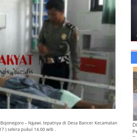
aya Bojonegoro – Ngawi, tepatnya di Desa Bancer Kecamatan
D
 ) sekira pukul 14.00 wib .
P