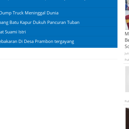
 Dump Truck Meninggal Dunia
mbang Batu Kapur Dukuh Pancuran Tuban
 Suami Istri
Ma
B
ebakaran Di Desa Prambon tergayang
S
Jul
Pu
Pu