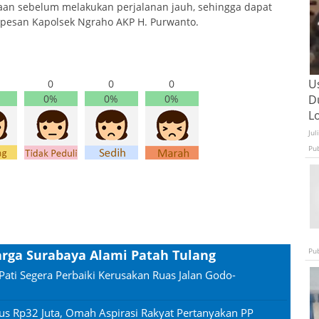
aan sebelum melakukan perjalanan jauh, sehingga dapat
,” pesan Kapolsek Ngraho AKP H. Purwanto.
U
0
0
0
D
0%
0%
0%
L
Jul
Pu
Pu
rga Surabaya Alami Patah Tulang
Pati Segera Perbaiki Kerusakan Ruas Jalan Godo-
us Rp32 Juta, Omah Aspirasi Rakyat Pertanyakan PP