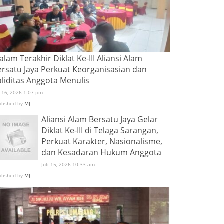
lam Terakhir Diklat Ke-III Aliansi Alam
ersatu Jaya Perkuat Keorganisasian dan
oliditas Anggota Menulis
i 16, 2026 1:07 pm
blished by
MJ
Aliansi Alam Bersatu Jaya Gelar
Diklat Ke-III di Telaga Sarangan,
Perkuat Karakter, Nasionalisme,
dan Kesadaran Hukum Anggota
Juli 15, 2026 10:33 am
blished by
MJ