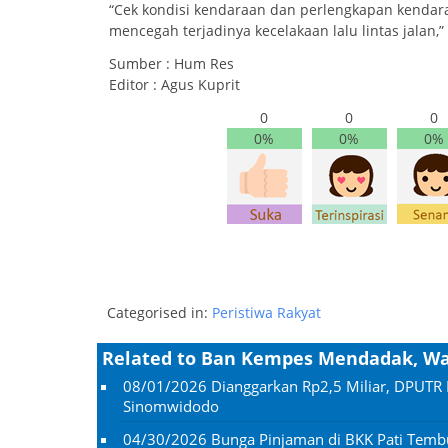
“Cek kondisi kendaraan dan perlengkapan kendar
mencegah terjadinya kecelakaan lalu lintas jalan
Sumber : Hum Res
Editor : Agus Kuprit
0
0
0
0%
0%
0%
Categorised in:
Peristiwa Rakyat
Related to Ban Kempes Mendadak, Wa
08/01/2026
Dianggarkan Rp2,5 Miliar, DPUTR 
Sinomwidodo
04/30/2026
Bunga Pinjaman di BKK Pati Temb