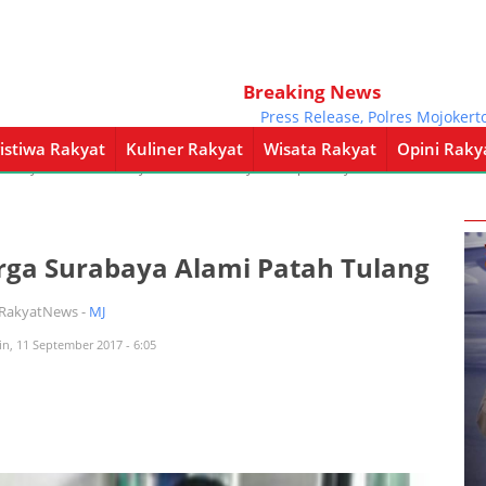
Breaking News
Press Release, Polres Mojokerto Ha
istiwa Rakyat
Kuliner Rakyat
Wisata Rakyat
Opini Raky
a Rakyat
Kuliner Rakyat
Wisata Rakyat
Opini Rakyat
Pemerintahan
ga Surabaya Alami Patah Tulang
iRakyatNews -
MJ
in, 11 September 2017 - 6:05