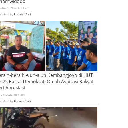
inomwidodo
ustus 1, 2026 6:53 am
blished by
Redaksi Pati
ersih-bersih Alun-alun Kembangjoyo di HUT
e-25 Partai Demokrat, Omah Aspirasi Rakyat
ri Apresiasi
i 24, 2026 4:54 am
blished by
Redaksi Pati