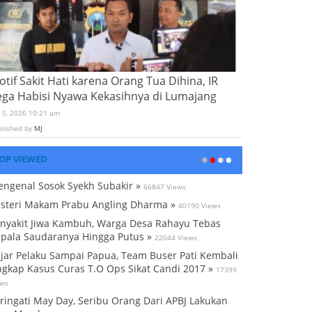
tif Sakit Hati karena Orang Tua Dihina, IR
ega Habisi Nyawa Kekasihnya di Lumajang
i 5, 2026 10:21 am
blished by
MJ
OP VIEWED
ngenal Sosok Syekh Subakir »
66847 Views
steri Makam Prabu Angling Dharma »
40190 Views
nyakit Jiwa Kambuh, Warga Desa Rahayu Tebas
pala Saudaranya Hingga Putus »
22044 Views
jar Pelaku Sampai Papua, Team Buser Pati Kembali
gkap Kasus Curas T.O Ops Sikat Candi 2017 »
17399
ews
ringati May Day, Seribu Orang Dari APBJ Lakukan