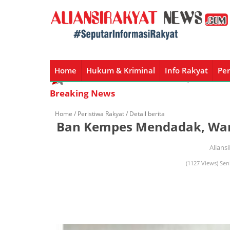
Home
Hukum & Kriminal
Info Rakyat
Per
Home
Hukum & Kriminal
Info Rakyat
Peristiw
Breaking News
Home /
Peristiwa Rakyat
/ Detail berita
Ban Kempes Mendadak, War
Alians
(1127 Views) Sen