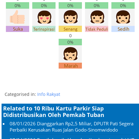
0%
0%
0%
0%
0%
0
0%
Categorised in:
Info Rakyat
Related to 10 Ribu Kartu Parkir Siap
Didistribusikan Oleh Pemkab Tuban
08/01/2026
Dianggarkan Rp2,5 Miliar, DPUTR Pati Segera
Perbaiki Kerusakan Ruas Jalan Godo-Sinomwidodo