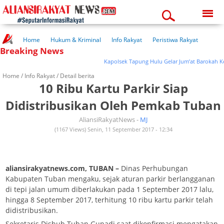
Monday, 10-08-2026
11:58:11 am
Home
Hukum & Kriminal
Info Rakyat
Peristiwa Rakyat
Breaking News
Kuliner Rakyat
Wisata Rakyat
Opini Rakyat
Pemerintahan
Pendidikan
Kesehatan
Kapolsek Tapung Hulu Gelar Jum’at Barokah Ke
Home /
Info Rakyat
/ Detail berita
10 Ribu Kartu Parkir Siap
Didistribusikan Oleh Pemkab Tuban
AliansiRakyatNews -
MJ
(1167 Views) Senin, 11 September 2017 - 12:34
aliansirakyatnews.com, TUBAN –
Dinas Perhubungan
Kabupaten Tuban mengaku, sejak aturan parkir berlangganan
di tepi jalan umum diberlakukan pada 1 September 2017 lalu,
hingga 8 September 2017, terhitung 10 ribu kartu parkir telah
didistribusikan.
Sekretaris Dishub Tuban Gunadi saat dikonfirmasi mengatakan,