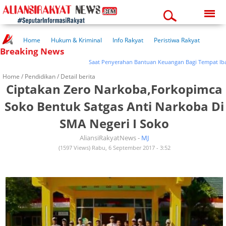
Sunday, 09-08-2026
05:38:45 am
Home
Hukum & Kriminal
Info Rakyat
Peristiwa Rakyat
Breaking News
Kuliner Rakyat
Wisata Rakyat
Opini Rakyat
Pemerintahan
Pendidikan
Kesehatan
Saat Penyerahan Bantuan Keuangan Bagi Tempat Ibadah Bupa
Home /
Pendidikan
/ Detail berita
Ciptakan Zero Narkoba,Forkopimca
Soko Bentuk Satgas Anti Narkoba Di
SMA Negeri I Soko
AliansiRakyatNews -
MJ
(1597 Views) Rabu, 6 September 2017 - 3:52