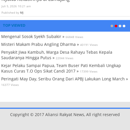
Juli 5, 2026 10:21 am
Published by
MJ
TOP VIEWED
Mengenal Sosok Syekh Subakir »
66848 Views
Misteri Makam Prabu Angling Dharma »
40191 Views
Penyakit Jiwa Kambuh, Warga Desa Rahayu Tebas Kepala
Saudaranya Hingga Putus »
22044 Views
Kejar Pelaku Sampai Papua, Team Buser Pati Kembali Ungkap
Kasus Curas T.O Ops Sikat Candi 2017 »
17399 Views
Peringati May Day, Seribu Orang Dari APBJ Lakukan Long March »
16377 Views
Copyright © 2017 Aliansi Rakyat News, All right reserved