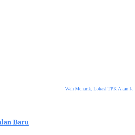
Wah Menarik, Lokasi TPK Akan Jadi P
alan Baru