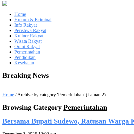
Home
Hukum & Kriminal
Info Rakyat
Peristiwa Rakyat
Kuliner Rakyat
Wisata Rakyat
Opini Rakyat
Pemerintahan
Pendidikan
Kesehatan
Breaking News
Home
/
Archive by category 'Pemerintahan'
(Laman 2)
Browsing Category
Pemerintahan
Bersama Bupati Sudewo, Ratusan Warga K
Desember 2, 2025 12:02 am