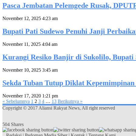
Pasca Jembatan Pelemgede Rusak, DPUTR 
November 12, 2025 4:23 am
Bupati Pati Sudewo Penuhi Janji Perbaika
November 11, 2025 4:04 am
Kurangi Resiko Banjir di Sukolilo, Bupa
November 10, 2025 3:45 am
Sekda Tuban Tutup Diklat Kepemimpinan
November 17, 2020 1:21 pm
« Sebelumnya
1
2
3
4
…
13
Berikutnya »
Copyright © 2017 Aliansi Rakyat News, All right reserved
504
Shares
Redaksi
|
Pedoman Media Siber
|
Kontak
|
Tentang Kami