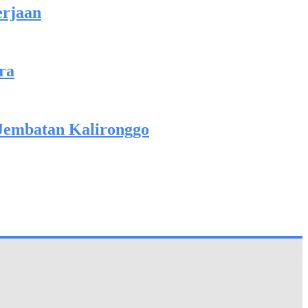
erjaan
ra
 Jembatan Kalironggo