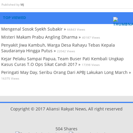
Published by
MJ
TOP VIEWED
Mengenal Sosok Syekh Subakir »
66843 Views
Misteri Makam Prabu Angling Dharma »
40187 Views
Penyakit Jiwa Kambuh, Warga Desa Rahayu Tebas Kepala
Saudaranya Hingga Putus »
22042 Views
Kejar Pelaku Sampai Papua, Team Buser Pati Kembali Ungkap
Kasus Curas T.O Ops Sikat Candi 2017 »
17398 Views
Peringati May Day, Seribu Orang Dari APBJ Lakukan Long March »
16375 Views
Copyright © 2017 Aliansi Rakyat News, All right reserved
504
Shares