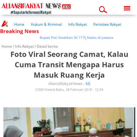
Thursday, 06-08-2026
11:30:07 pm
Home
Hukum & Kriminal
Info Rakyat
Peristiwa Rakyat
Breaking News
Kuliner Rakyat
Wisata Rakyat
Opini Rakyat
Pemerintahan
Pendidikan
Kesehatan
Bupati Pati Serahkan SK 17 Pj Kades di Juwana
Home /
Info Rakyat
/ Detail berita
Foto Viral Seorang Camat, Kalau
Cuma Transit Mengapa Harus
Masuk Ruang Kerja
AliansiRakyatNews -
MJ
(1560 Views) Rabu, 28 Februari 2018 - 12:34