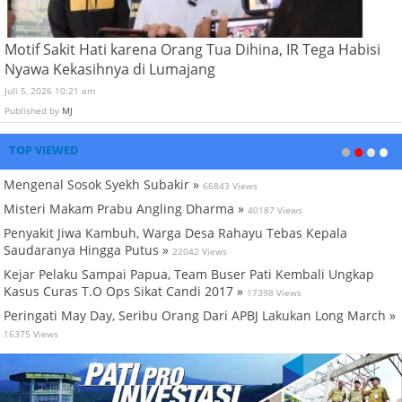
Motif Sakit Hati karena Orang Tua Dihina, IR Tega Habisi
Nyawa Kekasihnya di Lumajang
Juli 5, 2026 10:21 am
Published by
MJ
TOP VIEWED
Mengenal Sosok Syekh Subakir »
66843 Views
Misteri Makam Prabu Angling Dharma »
40187 Views
Penyakit Jiwa Kambuh, Warga Desa Rahayu Tebas Kepala
Saudaranya Hingga Putus »
22042 Views
Kejar Pelaku Sampai Papua, Team Buser Pati Kembali Ungkap
Kasus Curas T.O Ops Sikat Candi 2017 »
17398 Views
Peringati May Day, Seribu Orang Dari APBJ Lakukan Long March »
16375 Views