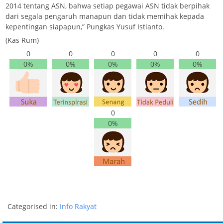
2014 tentang ASN, bahwa setiap pegawai ASN tidak berpihak
dari segala pengaruh manapun dan tidak memihak kepada
kepentingan siapapun,” Pungkas Yusuf Istianto.
(Kas Rum)
0
0
0
0
0
0%
0%
0%
0%
0%
0
0%
Categorised in:
Info Rakyat