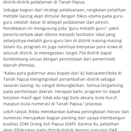
distrik-distrik pedalaman di Tanah Papua.
Sebagai bagian dari strategi pelaksanaan, rangkaian pelatihan
metode Gasing akan dimulai dengan fokus utama pada guru-
guru sekolah dasar di wilayah pedalaman dan pesisir.
Pendekatan ini mengusung pola “guru melatih guru”, yakni
peserta terbaik akan dibina menjadi fasilitator lokal yang
selanjutnya melatih guru-guru lain di distrik masing-masing.
Selain itu, program ini juga nantinya menyasar para siswa di
seluruh distrik. Ia menegaskan, target 754 distrik dapat
berkembang sesuai dengan permintaan dari pemerintah
daerah (Pemda).
“Kalau para gubernur atau bupati dari 42 kabupaten/kota di
Tanah Papua menginginkan penambahan distrik sebagai
sasaran Gasing, itu sangat dimungkinkan. Semua tergantung
pada permintaan daerah. Harapan kami, program ini dapat
berjalan masif agar tidak ada lagi buta aksara, buta huruf,
maupun buta numerasi di Tanah Papua,” jelasnya.
Lebih lanjut, Ribka menekankan bahwa peningkatan literasi dan
numerasi merupakan bagian penting dari upaya membangun
kualitas SDM Orang Asli Papua (OAP). Karena itu, pelatihan
akan difokuskan pada distrik-distrik dengan populasi OAP