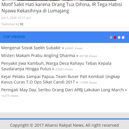
Motif Sakit Hati karena Orang Tua Dihina, IR Tega Habisi
Nyawa Kekasihnya di Lumajang
Juli 5, 2026 10:21 am
Published by
MJ
TOP VIEWED
Mengenal Sosok Syekh Subakir »
66845 Views
Misteri Makam Prabu Angling Dharma »
40188 Views
Penyakit Jiwa Kambuh, Warga Desa Rahayu Tebas Kepala
Saudaranya Hingga Putus »
22042 Views
Kejar Pelaku Sampai Papua, Team Buser Pati Kembali Ungkap
Kasus Curas T.O Ops Sikat Candi 2017 »
17398 Views
Peringati May Day, Seribu Orang Dari APBJ Lakukan Long March »
16375 Views
Copyright © 2017 Aliansi Rakyat News, All right reserved