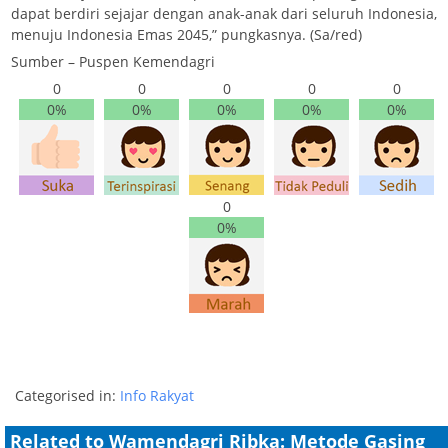
dapat berdiri sejajar dengan anak-anak dari seluruh Indonesia,
menuju Indonesia Emas 2045,” pungkasnya. (Sa/red)
Sumber – Puspen Kemendagri
0
0
0
0
0
0%
0%
0%
0%
0%
0
0%
Categorised in:
Info Rakyat
Related to Wamendagri Ribka: Metode Gasing