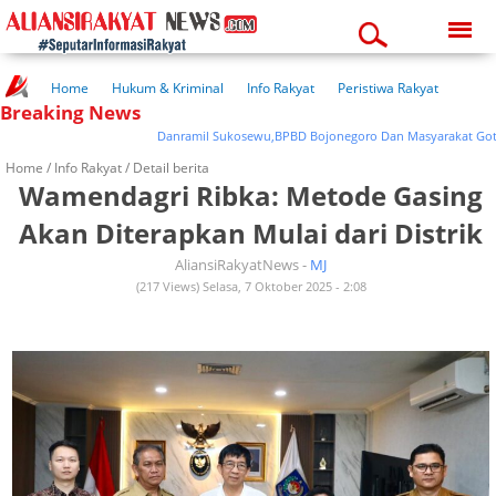
Friday, 07-08-2026
07:02:45 am
Home
Hukum & Kriminal
Info Rakyat
Peristiwa Rakyat
Breaking News
Kuliner Rakyat
Wisata Rakyat
Opini Rakyat
Pemerintahan
Pendidikan
Kesehatan
Danramil Sukosewu,BPBD Bojonegoro Dan Masyarakat Gotong-
Home /
Info Rakyat
/ Detail berita
Wamendagri Ribka: Metode Gasing
Akan Diterapkan Mulai dari Distrik
AliansiRakyatNews -
MJ
(217 Views) Selasa, 7 Oktober 2025 - 2:08