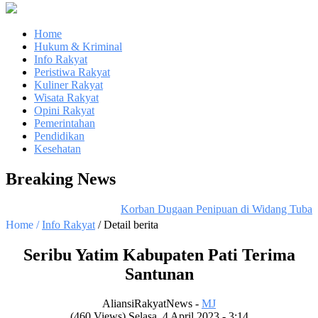
Home
Hukum & Kriminal
Info Rakyat
Peristiwa Rakyat
Kuliner Rakyat
Wisata Rakyat
Opini Rakyat
Pemerintahan
Pendidikan
Kesehatan
Breaking News
Korban Dugaan Penipuan di Widang Tuban Mi
Home /
Info Rakyat
/ Detail berita
Seribu Yatim Kabupaten Pati Terima
Santunan
AliansiRakyatNews -
MJ
(460 Views) Selasa, 4 April 2023 - 3:14