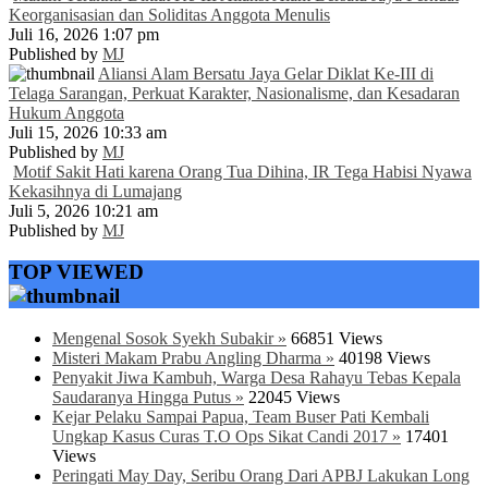
Keorganisasian dan Soliditas Anggota Menulis
Juli 16, 2026 1:07 pm
Published by
MJ
Aliansi Alam Bersatu Jaya Gelar Diklat Ke-III di
Telaga Sarangan, Perkuat Karakter, Nasionalisme, dan Kesadaran
Hukum Anggota
Juli 15, 2026 10:33 am
Published by
MJ
Motif Sakit Hati karena Orang Tua Dihina, IR Tega Habisi Nyawa
Kekasihnya di Lumajang
Juli 5, 2026 10:21 am
Published by
MJ
TOP VIEWED
Mengenal Sosok Syekh Subakir »
66851 Views
Misteri Makam Prabu Angling Dharma »
40198 Views
Penyakit Jiwa Kambuh, Warga Desa Rahayu Tebas Kepala
Saudaranya Hingga Putus »
22045 Views
Kejar Pelaku Sampai Papua, Team Buser Pati Kembali
Ungkap Kasus Curas T.O Ops Sikat Candi 2017 »
17401
Views
Peringati May Day, Seribu Orang Dari APBJ Lakukan Long