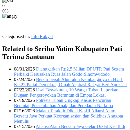
0
0%
Categorised in:
Info Rakyat
Related to Seribu Yatim Kabupaten Pati
Terima Santunan
08/01/2026
Dianggarkan Rp2,5 Miliar, DPUTR Pati Segera
Perbaiki Kerusakan Ruas Jalan Godo-Sinomwidodo
07/24/2026
Bersih-bersih Alun-alun Kembangjoyo di HUT
Ke-25 Partai Demokrat, Omah Aspirasi Rakyat Beri Apresiasi
07/22/2026
Usai Tasyakuran, 10 Warga Tuban Laporkan
Dugaan Pengeroyokan Beruntun di Empat Lokasi
07/19/2026
Polresta Tuban Ungkap Kasus Pencurian
Berantai, Persetubuhan Anak, dan Peredaran Narkoba
07/16/2026
Malam Terakhir Diklat Ke-III Aliansi Alam
Bersatu Jaya Perkuat Keorganisasian dan Soliditas Anggota
Menulis
07/15/2026
Aliansi Alam Bersatu Jaya Gelar Diklat Ke-III di