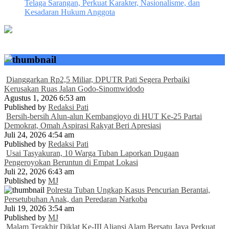
Telaga Sarangan, Perkuat Karakter, Nasionalisme, dan
Kesadaran Hukum Anggota
Dianggarkan Rp2,5 Miliar, DPUTR Pati Segera Perbaiki
Kerusakan Ruas Jalan Godo-Sinomwidodo
Agustus 1, 2026 6:53 am
Published by
Redaksi Pati
Bersih-bersih Alun-alun Kembangjoyo di HUT Ke-25 Partai
Demokrat, Omah Aspirasi Rakyat Beri Apresiasi
Juli 24, 2026 4:54 am
Published by
Redaksi Pati
Usai Tasyakuran, 10 Warga Tuban Laporkan Dugaan
Pengeroyokan Beruntun di Empat Lokasi
Juli 22, 2026 6:43 am
Published by
MJ
Polresta Tuban Ungkap Kasus Pencurian Berantai,
Persetubuhan Anak, dan Peredaran Narkoba
Juli 19, 2026 3:54 am
Published by
MJ
Malam Terakhir Diklat Ke-III Aliansi Alam Bersatu Jaya Perkuat