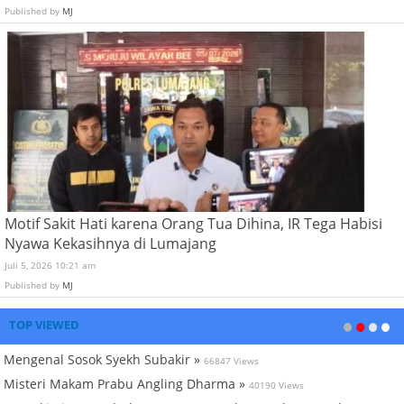
Published by
MJ
Motif Sakit Hati karena Orang Tua Dihina, IR Tega Habisi
Nyawa Kekasihnya di Lumajang
Juli 5, 2026 10:21 am
Published by
MJ
TOP VIEWED
Mengenal Sosok Syekh Subakir »
66847 Views
Misteri Makam Prabu Angling Dharma »
40190 Views