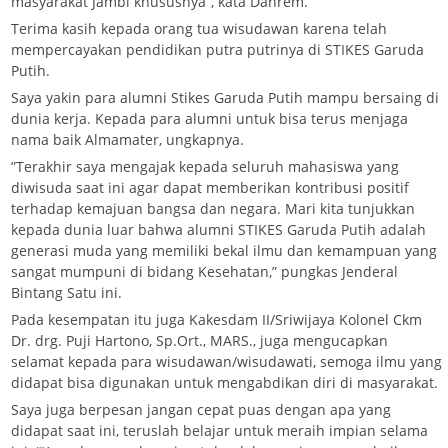
masyarakat Jambi khususnya”, kata Danrem.
Terima kasih kepada orang tua wisudawan karena telah
mempercayakan pendidikan putra putrinya di STIKES Garuda
Putih.
Saya yakin para alumni Stikes Garuda Putih mampu bersaing di
dunia kerja. Kepada para alumni untuk bisa terus menjaga
nama baik Almamater, ungkapnya.
”Terakhir saya mengajak kepada seluruh mahasiswa yang
diwisuda saat ini agar dapat memberikan kontribusi positif
terhadap kemajuan bangsa dan negara. Mari kita tunjukkan
kepada dunia luar bahwa alumni STIKES Garuda Putih adalah
generasi muda yang memiliki bekal ilmu dan kemampuan yang
sangat mumpuni di bidang Kesehatan,” pungkas Jenderal
Bintang Satu ini.
Pada kesempatan itu juga Kakesdam II/Sriwijaya Kolonel Ckm
Dr. drg. Puji Hartono, Sp.Ort., MARS., juga mengucapkan
selamat kepada para wisudawan/wisudawati, semoga ilmu yang
didapat bisa digunakan untuk mengabdikan diri di masyarakat.
Saya juga berpesan jangan cepat puas dengan apa yang
didapat saat ini, teruslah belajar untuk meraih impian selama