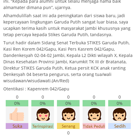
ini. “Kepada para alumni untuk selalu menjaga nama baik
almamater dimana pun”, ujarnya.
Alhamdulillah saat ini ada peningkatan dari siswa baru, jadi
kepercayaan lingkungan Garuda Putih sangat luar biasa, saya
ucapkan terima kasih untuk masyarakat Jambi khususnya yang
tetap percaya kepada Stikes Garuda Putih, tandasnya.
Turut hadir dalam Sidang Senat Terbuka STIKES Garuda Putih,
Kasi Ren Korem 042/Gapu, Kasi Pers Kasrem 042/Gapu,
Dandenkesyah 02-04-02 Jambi, Kepala L2 Dikti wilayah X, Kepala
Dinas Kesehatan Provinsi Jambi, Karumkit TK III dr Bratanata,
Direktur STIKES Garuda Putih, Ketua persit KCK anak ranting
Denkesyah 04 beserta pengurus, serta orang tua/wali
wisudawan/wisudawati.(An/Red)
Otentikasi : Kapenrem 042/Gapu
0
0
0
0
0
0%
0%
0%
0%
0%
0