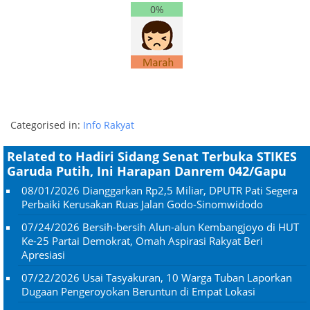
0%
Categorised in:
Info Rakyat
Related to Hadiri Sidang Senat Terbuka STIKES
Garuda Putih, Ini Harapan Danrem 042/Gapu
08/01/2026
Dianggarkan Rp2,5 Miliar, DPUTR Pati Segera
Perbaiki Kerusakan Ruas Jalan Godo-Sinomwidodo
07/24/2026
Bersih-bersih Alun-alun Kembangjoyo di HUT
Ke-25 Partai Demokrat, Omah Aspirasi Rakyat Beri
Apresiasi
07/22/2026
Usai Tasyakuran, 10 Warga Tuban Laporkan
Dugaan Pengeroyokan Beruntun di Empat Lokasi