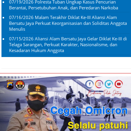
07/19/2026
Polresta Tuban Ungkap Kasus Pencurian
Berantai, Persetubuhan Anak, dan Peredaran Narkoba
07/16/2026
Malam Terakhir Diklat Ke-III Aliansi Alam
Bersatu Jaya Perkuat Keorganisasian dan Soliditas Anggota
Menulis
07/15/2026
Aliansi Alam Bersatu Jaya Gelar Diklat Ke-III di
Telaga Sarangan, Perkuat Karakter, Nasionalisme, dan
Kesadaran Hukum Anggota