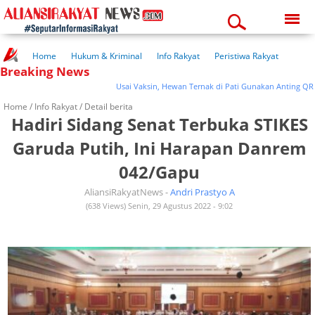
Saturday, 08-08-2026
02:06:49 pm
Home
Hukum & Kriminal
Info Rakyat
Peristiwa Rakyat
Breaking News
Kuliner Rakyat
Wisata Rakyat
Opini Rakyat
Pemerintahan
Pendidikan
Kesehatan
Usai Vaksin, Hewan Ternak di Pati Gunakan Anting QR Code
Home /
Info Rakyat
/ Detail berita
Hadiri Sidang Senat Terbuka STIKES
Garuda Putih, Ini Harapan Danrem
042/Gapu
AliansiRakyatNews -
Andri Prastyo A
(638 Views) Senin, 29 Agustus 2022 - 9:02