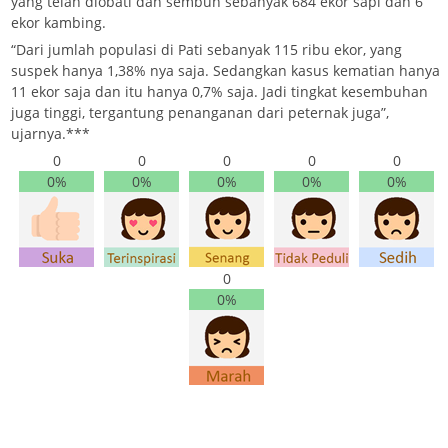
yang telah diobati dan sembuh sebanyak 684 ekor sapi dan 6
ekor kambing.
“Dari jumlah populasi di Pati sebanyak 115 ribu ekor, yang
suspek hanya 1,38% nya saja. Sedangkan kasus kematian hanya
11 ekor saja dan itu hanya 0,7% saja. Jadi tingkat kesembuhan
juga tinggi, tergantung penanganan dari peternak juga”,
ujarnya.***
0
0
0
0
0
0%
0%
0%
0%
0%
0
0%