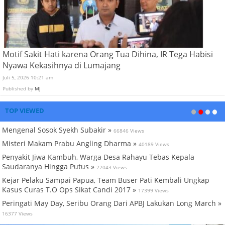
Motif Sakit Hati karena Orang Tua Dihina, IR Tega Habisi
Nyawa Kekasihnya di Lumajang
Juli 5, 2026 10:21 am
Published by
MJ
TOP VIEWED
Mengenal Sosok Syekh Subakir »
66846 Views
Misteri Makam Prabu Angling Dharma »
40189 Views
Penyakit Jiwa Kambuh, Warga Desa Rahayu Tebas Kepala
Saudaranya Hingga Putus »
22043 Views
Kejar Pelaku Sampai Papua, Team Buser Pati Kembali Ungkap
Kasus Curas T.O Ops Sikat Candi 2017 »
17399 Views
Peringati May Day, Seribu Orang Dari APBJ Lakukan Long March »
16377 Views