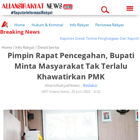
Friday, 07-08-2026
10:36:35 pm
Home
Hukum & Kriminal
Info Rakyat
Peristiwa Rakyat
Breaking News
Kuliner Rakyat
Wisata Rakyat
Opini Rakyat
Pemerintahan
Pendidikan
Kesehatan
Kapolres Gresik Terima Penghargaan Dari Kapolri Dan
Home /
Info Rakyat
/ Detail berita
Pimpin Rapat Pencegahan, Bupati
Minta Masyarakat Tak Terlalu
Khawatirkan PMK
AliansiRakyatNews -
Redaksi
(497 Views) Senin, 20 Juni 2022 - 6:32