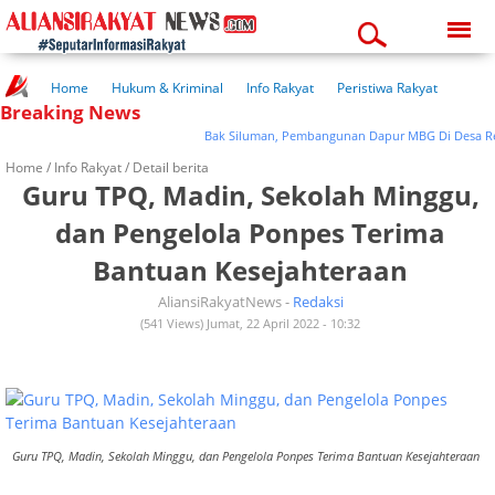
Sunday, 09-08-2026
01:09:41 pm
Home
Hukum & Kriminal
Info Rakyat
Peristiwa Rakyat
Breaking News
Kuliner Rakyat
Wisata Rakyat
Opini Rakyat
Pemerintahan
Pendidikan
Kesehatan
Bak Siluman, Pembangunan Dapur MBG Di Desa Renge
Home /
Info Rakyat
/ Detail berita
Guru TPQ, Madin, Sekolah Minggu,
dan Pengelola Ponpes Terima
Bantuan Kesejahteraan
AliansiRakyatNews -
Redaksi
(541 Views) Jumat, 22 April 2022 - 10:32
Guru TPQ, Madin, Sekolah Minggu, dan Pengelola Ponpes Terima Bantuan Kesejahteraan