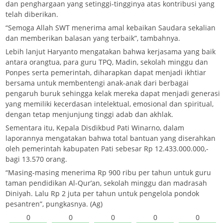
dan penghargaan yang setinggi-tingginya atas kontribusi yang
telah diberikan.
“Semoga Allah SWT menerima amal kebaikan Saudara sekalian
dan memberikan balasan yang terbaik”, tambahnya.
Lebih lanjut Haryanto mengatakan bahwa kerjasama yang baik
antara orangtua, para guru TPQ, Madin, sekolah minggu dan
Ponpes serta pemerintah, diharapkan dapat menjadi ikhtiar
bersama untuk membentengi anak-anak dari berbagai
pengaruh buruk sehingga kelak mereka dapat menjadi generasi
yang memiliki kecerdasan intelektual, emosional dan spiritual,
dengan tetap menjunjung tinggi adab dan akhlak.
Sementara itu, Kepala Disdikbud Pati Winarno, dalam
laporannya mengatakan bahwa total bantuan yang diserahkan
oleh pemerintah kabupaten Pati sebesar Rp 12.433.000.000,-
bagi 13.570 orang.
“Masing-masing menerima Rp 900 ribu per tahun untuk guru
taman pendidikan Al-Qur’an, sekolah minggu dan madrasah
Diniyah. Lalu Rp 2 juta per tahun untuk pengelola pondok
pesantren”, pungkasnya. (Ag)
0
0
0
0
0