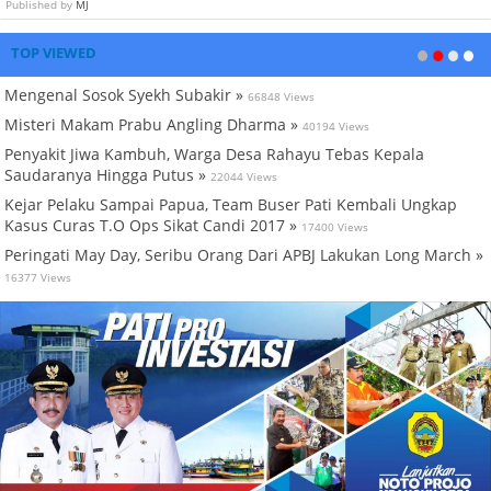
Published by
MJ
TOP VIEWED
Mengenal Sosok Syekh Subakir »
66848 Views
Misteri Makam Prabu Angling Dharma »
40194 Views
Penyakit Jiwa Kambuh, Warga Desa Rahayu Tebas Kepala
Saudaranya Hingga Putus »
22044 Views
Kejar Pelaku Sampai Papua, Team Buser Pati Kembali Ungkap
Kasus Curas T.O Ops Sikat Candi 2017 »
17400 Views
Peringati May Day, Seribu Orang Dari APBJ Lakukan Long March »
16377 Views