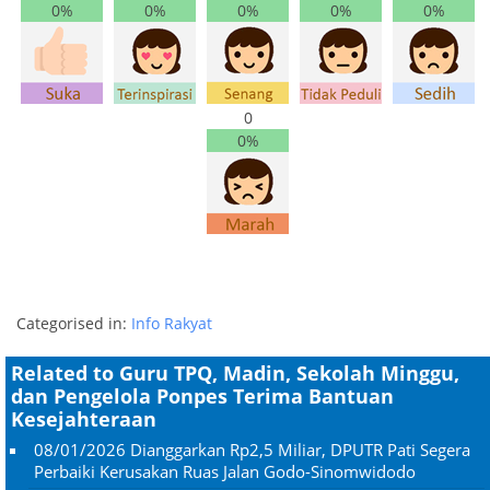
0%
0%
0%
0%
0%
0
0%
Categorised in:
Info Rakyat
Related to Guru TPQ, Madin, Sekolah Minggu,
dan Pengelola Ponpes Terima Bantuan
Kesejahteraan
08/01/2026
Dianggarkan Rp2,5 Miliar, DPUTR Pati Segera
Perbaiki Kerusakan Ruas Jalan Godo-Sinomwidodo