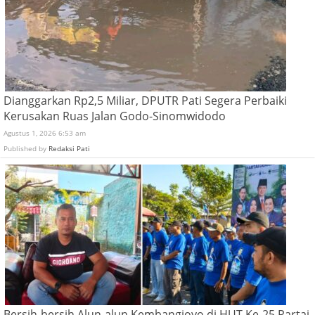
Dianggarkan Rp2,5 Miliar, DPUTR Pati Segera Perbaiki
Kerusakan Ruas Jalan Godo-Sinomwidodo
Agustus 1, 2026 6:53 am
Published by
Redaksi Pati
Bersih-bersih Alun-alun Kembangjoyo di HUT Ke-25 Partai