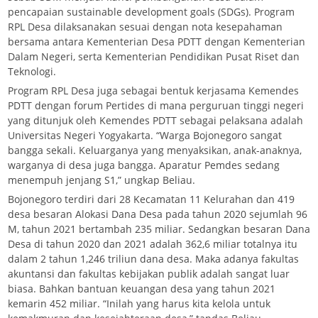
pencapaian sustainable development goals (SDGs). Program
RPL Desa dilaksanakan sesuai dengan nota kesepahaman
bersama antara Kementerian Desa PDTT dengan Kementerian
Dalam Negeri, serta Kementerian Pendidikan Pusat Riset dan
Teknologi.
Program RPL Desa juga sebagai bentuk kerjasama Kemendes
PDTT dengan forum Pertides di mana perguruan tinggi negeri
yang ditunjuk oleh Kemendes PDTT sebagai pelaksana adalah
Universitas Negeri Yogyakarta. “Warga Bojonegoro sangat
bangga sekali. Keluarganya yang menyaksikan, anak-anaknya,
warganya di desa juga bangga. Aparatur Pemdes sedang
menempuh jenjang S1,” ungkap Beliau.
Bojonegoro terdiri dari 28 Kecamatan 11 Kelurahan dan 419
desa besaran Alokasi Dana Desa pada tahun 2020 sejumlah 96
M, tahun 2021 bertambah 235 miliar. Sedangkan besaran Dana
Desa di tahun 2020 dan 2021 adalah 362,6 miliar totalnya itu
dalam 2 tahun 1,246 triliun dana desa. Maka adanya fakultas
akuntansi dan fakultas kebijakan publik adalah sangat luar
biasa. Bahkan bantuan keuangan desa yang tahun 2021
kemarin 452 miliar. “Inilah yang harus kita kelola untuk