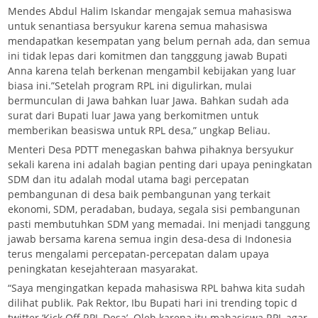
Mendes Abdul Halim Iskandar mengajak semua mahasiswa
untuk senantiasa bersyukur karena semua mahasiswa
mendapatkan kesempatan yang belum pernah ada, dan semua
ini tidak lepas dari komitmen dan tangggung jawab Bupati
Anna karena telah berkenan mengambil kebijakan yang luar
biasa ini.”Setelah program RPL ini digulirkan, mulai
bermunculan di Jawa bahkan luar Jawa. Bahkan sudah ada
surat dari Bupati luar Jawa yang berkomitmen untuk
memberikan beasiswa untuk RPL desa,” ungkap Beliau.
Menteri Desa PDTT menegaskan bahwa pihaknya bersyukur
sekali karena ini adalah bagian penting dari upaya peningkatan
SDM dan itu adalah modal utama bagi percepatan
pembangunan di desa baik pembangunan yang terkait
ekonomi, SDM, peradaban, budaya, segala sisi pembangunan
pasti membutuhkan SDM yang memadai. Ini menjadi tanggung
jawab bersama karena semua ingin desa-desa di Indonesia
terus mengalami percepatan-percepatan dalam upaya
peningkatan kesejahteraan masyarakat.
“Saya mengingatkan kepada mahasiswa RPL bahwa kita sudah
dilihat publik. Pak Rektor, Ibu Bupati hari ini trending topic d
twitter ‘Kick Off RPL Desa’. Oleh karena itu mahasiswa RPL agar