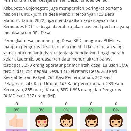
kemakmuran dan kesejahteraan desa,” tandas Beliau.
Kabupaten Bojonegoro juga memperoleh peringkat pertama
nasional untuk jumlah desa Mandiri terbanyak 103 Desa
Mandiri. Tahun 2022 juga mendapatkan kepercayaan dari
Kemendes PDTT sebagai daerah rujukan nasional pertama yang
melaksanakan RPL Desa
Perangkat desa, pendamping Desa, BPD, pengurus BUMdes,
maupun pengurus desa bersama memiliki kesempatan yang
sama untuk melanjutkan ke jenjang pendidikan tinggi meraih
gelar akademik. Berdasarkan data menunjukkan bahwa
terdapat 5.379 orang aparatur penmerintah desa. Lulusan SMA
terdiri dari 254 Kepala Desa, 123 Sekretaris Desa, 260 Kasi
Kesejahteraan Rakyat, 262 Kasi Pemerintahan, 262 Kasi
Pelayanan, 247 Kaur Umum, 147 Kaur perencanaan, 239 Kaur
Keuangan, 855 orang Kasun, BPD 1.393 orang dan Pengurus
BUMDesa 1.337 orang.[Mj]
0
0
0
0
0
0%
0%
0%
0%
0%