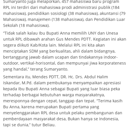
Sumaryanto juga melaporkan, 457 mahasiswa baru program
RPL ini terdiri dari mahasiswa prodi administrasi publik (184
mahasiswa), pendidikan sosiologi (38 mahasiswa), akuntansi (79
Mahasiswa), manajemen (138 mahasiswa), dan Pendidikan Luar
Sekolah (18 mahasiswa).
“Tidak salah kalau Ibu Bupati Anna memilih UNY dan Unesa
untuk RPL dibawah arahan Gus Mendes PDTT. Kegiatan ini akan
segera diikuti Kab/Kota lain. Melalui RPL ini kita akan
menciptakan SDM yang berkualitas, ahli dalam bidangnya,
bertanggung jawab dalam ucapan dan tindakannya indoor-
outdoor, vertikal-horisontal, dan mempunyai jiwa korporateness
yang handal,” terang Sumaryanto.
Sementara itu, Mendes PDTT, DR. Hc. Drs. Abdul Halim
Iskandar, M.Pd. dalam pembukanya menyampaikan apresiasi
kepada Ibu Bupati Anna sebagai Bupati yang luar biasa peka
terhadap berbagai kebutuhan warga masyarakatnya,
meresponnya dengan cepat, tanggap dan tepat. “Terima kasih
Bu Anna, karena merupakan Bupati pertama yang
menyelenggarakan RPL desa untuk pelaku pembangunan dan
pemberdayaan masyarakat desa, Bukan hanya se Indonesia,
tapi se dunia,” tutur Beliau.