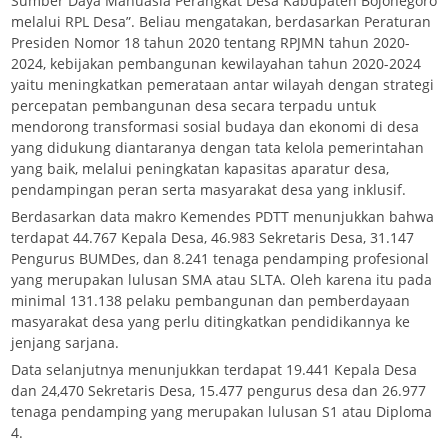
Sumber Daya Manuasia Perangkat Desa Kabupaten Bojonegoro
melalui RPL Desa”. Beliau mengatakan, berdasarkan Peraturan
Presiden Nomor 18 tahun 2020 tentang RPJMN tahun 2020-
2024, kebijakan pembangunan kewilayahan tahun 2020-2024
yaitu meningkatkan pemerataan antar wilayah dengan strategi
percepatan pembangunan desa secara terpadu untuk
mendorong transformasi sosial budaya dan ekonomi di desa
yang didukung diantaranya dengan tata kelola pemerintahan
yang baik, melalui peningkatan kapasitas aparatur desa,
pendampingan peran serta masyarakat desa yang inklusif.
Berdasarkan data makro Kemendes PDTT menunjukkan bahwa
terdapat 44.767 Kepala Desa, 46.983 Sekretaris Desa, 31.147
Pengurus BUMDes, dan 8.241 tenaga pendamping profesional
yang merupakan lulusan SMA atau SLTA. Oleh karena itu pada
minimal 131.138 pelaku pembangunan dan pemberdayaan
masyarakat desa yang perlu ditingkatkan pendidikannya ke
jenjang sarjana.
Data selanjutnya menunjukkan terdapat 19.441 Kepala Desa
dan 24,470 Sekretaris Desa, 15.477 pengurus desa dan 26.977
tenaga pendamping yang merupakan lulusan S1 atau Diploma
4.