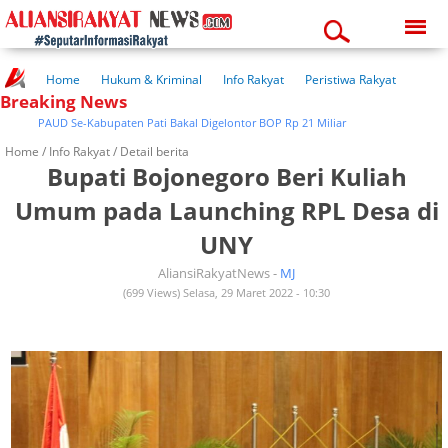
Friday, 07-08-2026
10:22:44 pm
Home
Hukum & Kriminal
Info Rakyat
Peristiwa Rakyat
Breaking News
Kuliner Rakyat
Wisata Rakyat
Opini Rakyat
Pemerintahan
Pendidikan
Kesehatan
PAUD Se-Kabupaten Pati Bakal Digelontor BOP Rp 21 Miliar
Home /
Info Rakyat
/ Detail berita
Bupati Bojonegoro Beri Kuliah
Umum pada Launching RPL Desa di
UNY
AliansiRakyatNews -
MJ
(699 Views) Selasa, 29 Maret 2022 - 10:30