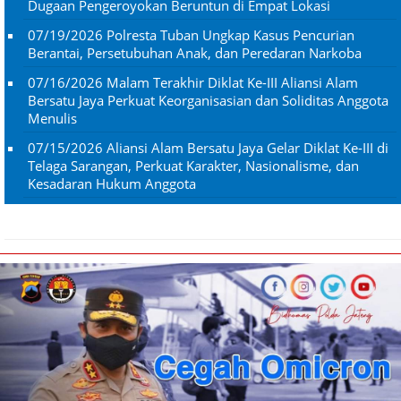
Dugaan Pengeroyokan Beruntun di Empat Lokasi
07/19/2026
Polresta Tuban Ungkap Kasus Pencurian
Berantai, Persetubuhan Anak, dan Peredaran Narkoba
07/16/2026
Malam Terakhir Diklat Ke-III Aliansi Alam
Bersatu Jaya Perkuat Keorganisasian dan Soliditas Anggota
Menulis
07/15/2026
Aliansi Alam Bersatu Jaya Gelar Diklat Ke-III di
Telaga Sarangan, Perkuat Karakter, Nasionalisme, dan
Kesadaran Hukum Anggota