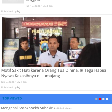
Juli 15, 2026 10:33 am
Published by
MJ
Motif Sakit Hati karena Orang Tua Dihina, IR Tega Habisi
Nyawa Kekasihnya di Lumajang
Juli 5, 2026 10:21 am
Published by
MJ
TOP VIEWED
Mengenal Sosok Syekh Subakir »
66846 Views