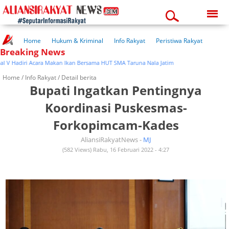
Sunday, 09-08-2026
08:49:13 am
Home
Hukum & Kriminal
Info Rakyat
Peristiwa Rakyat
Breaking News
Kuliner Rakyat
Wisata Rakyat
Opini Rakyat
Pemerintahan
Pendidikan
Kesehatan
adiri Acara Makan Ikan Bersama HUT SMA Taruna Nala Jatim
Home /
Info Rakyat
/ Detail berita
Bupati Ingatkan Pentingnya
Koordinasi Puskesmas-
Forkopimcam-Kades
AliansiRakyatNews -
MJ
(582 Views) Rabu, 16 Februari 2022 - 4:27