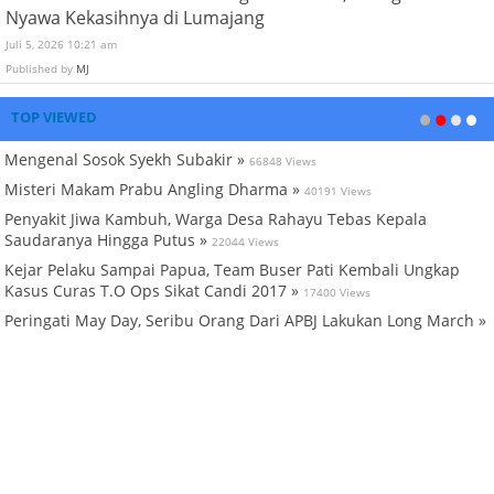
Juli 5, 2026 10:21 am
Published by
MJ
TOP VIEWED
Mengenal Sosok Syekh Subakir »
66848 Views
Misteri Makam Prabu Angling Dharma »
40191 Views
Penyakit Jiwa Kambuh, Warga Desa Rahayu Tebas Kepala
Saudaranya Hingga Putus »
22044 Views
Kejar Pelaku Sampai Papua, Team Buser Pati Kembali Ungkap
Kasus Curas T.O Ops Sikat Candi 2017 »
17400 Views
Peringati May Day, Seribu Orang Dari APBJ Lakukan Long March »
16377 Views