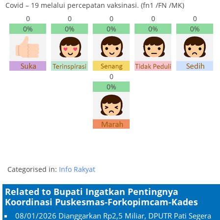
Covid – 19 melalui percepatan vaksinasi. (fn1 /FN /MK)
0
0
0
0
0
0%
0%
0%
0%
0%
0
0%
Categorised in:
Info Rakyat
Related to Bupati Ingatkan Pentingnya
Koordinasi Puskesmas-Forkopimcam-Kades
08/01/2026
Dianggarkan Rp2,5 Miliar, DPUTR Pati Segera