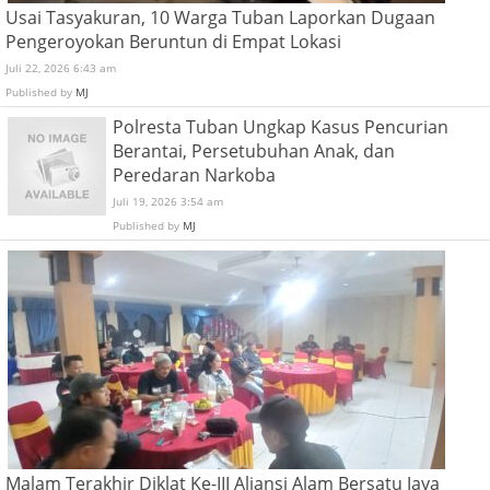
Pengeroyokan Beruntun di Empat Lokasi
Juli 22, 2026 6:43 am
Published by
MJ
Polresta Tuban Ungkap Kasus Pencurian
Berantai, Persetubuhan Anak, dan
Peredaran Narkoba
Juli 19, 2026 3:54 am
Published by
MJ
Malam Terakhir Diklat Ke-III Aliansi Alam Bersatu Jaya
Perkuat Keorganisasian dan Soliditas Anggota Menulis